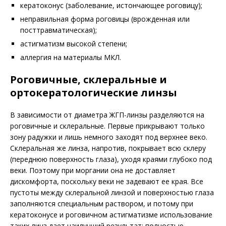
кератоконус (заболевание, истончающее роговицу);
неправильная форма роговицы (врожденная или
посттравматическая);
астигматизм высокой степени;
аллергия на материалы МКЛ.
Роговичные, склеральные и
ортокератологические линзы
В зависимости от диаметра ЖГП-линзы разделяются на
роговичные и склеральные. Первые прикрывают только
зону радужки и лишь немного заходят под верхнее веко.
Склеральная же линза, напротив, покрывает всю склеру
(переднюю поверхность глаза), уходя краями глубоко под
веки. Поэтому при моргании она не доставляет
дискомфорта, поскольку веки не задевают ее края. Все
пустоты между склеральной линзой и поверхностью глаза
заполняются специальным раствором, и потому при
кератоконусе и роговичном астигматизме использование
таких линз дает наилучший результат: полностью