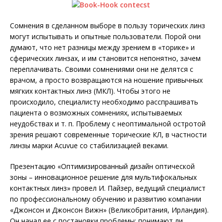
Сомнения в сделанном выборе в пользу торических линз
могут испытывать и опытные пользователи. Порой они
думают, что нет разницы между зрением в «торике» и
сферических линзах, и им становится непонятно, зачем
переплачивать. Своими сомнениями они не делятся с
врачом, а просто возвращаются на ношение привычных
мягких контактных линз (МКЛ). Чтобы этого не
происходило, специалисту необходимо расспрашивать
пациента о возможных сомнениях, испытываемых
неудобствах и т. п. Проблему с неоптимальной остротой
зрения решают современные торические КЛ, в частности
линзы марки Acuvue со стабилизацией веками.
Презентацию «Оптимизированный дизайн оптической
зоны – инновационное решение для мультифокальных
контактных линз» провел И. Пайзер, ведущий специа­лист
по профессиональному обучению и развитию компании
«Джонсон и Джонсон Вижн» (Великобритания, Ирландия).
Он начал ее с постановки проблемы: понимают ли