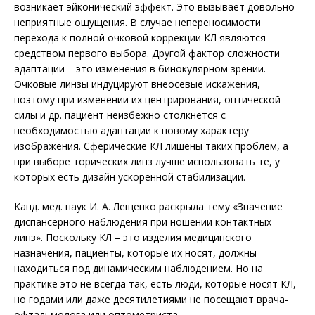
возникает эйконический эффект. Это вызывает довольно
неприятные ощущения. В случае непереносимости
перехода к полной очковой коррекции КЛ являются
средством первого выбора. Другой фактор сложности
адаптации – это изменения в бинокулярном зрении.
Очковые линзы индуцируют вне­осевые искажения,
поэтому при изменении их центрирования, оптической
силы и др. пациент неизбежно столкнется с
необходимостью адаптации к новому характеру
изображения. Сферические КЛ лишены таких проблем, а
при выборе торических линз лучше использовать те, у
которых есть дизайн ускоренной стабилизации.
Канд. мед. наук И. А. Лещенко раскрыла тему «Значение
диспансерного наблюдения при ношении контактных
линз». Поскольку КЛ – это изделия медицинского
назначения, пациенты, которые их носят, должны
находиться под динамическим наблюдением. Но на
практике это не всегда так, есть люди, которые носят КЛ,
но годами или даже десятилетиями не посещают врача-
офтальмолога или оптометриста.