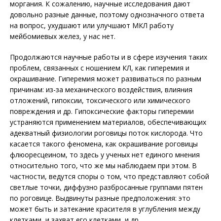
моргания. К сожалению, научные исследования дают
довольно разные данные, поэтому однозначного ответа
на вопрос, ухудшают или улучшают МКЛ работу
мейбомиевых желез, у нас нет.
Продолжаются научные работы и в сфере изучения таких
проблем, связанных с ношением КЛ, как гиперемия и
окрашивание. Гиперемия может развиваться по разным
причинам: из-за механического воздействия, влияния
отложений, гипоксии, токсического или химического
повреждения и др. Гипоксические факторы гиперемии
устраняются применением материалов, обеспечивающих
адекватный физиологии роговицы поток кислорода. Что
касается такого феномена, как окрашивание роговицы
флюоресцеином, то здесь у ученых нет единого мнения
относительно того, что же мы наблюдаем при этом. В
частности, ведутся споры о том, что представляют собой
светлые точки, диффузно разбросанные группами пятен
по роговице. Выдвинуты разные предположения: это
может быть и затекание красителя в углубления между
клетками, и захват его клетками, и др.