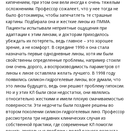
кипячением, при этом они вели иногда к очень тяжелым
осложнениям. Профессор сожалеет, что у нее тогда не
было фотокамеры, чтобы запечатлеть те страшные
картины. Подбирала она и жесткие линзы из ПММА.
Пациенты испытывали неприятные ощущения при
адаптации к этим линзам, и докторам приходилось
убеждать их потерпеть, ведь главное – это хорошее
зрение, а не комфорт. В середине 1990-х она стала
назначать первые однодневные линзы, хотя им были
свойственны определенные проблемы, например стоили
они очень дорого, а воспроизводимость параметров от
линзы к линзе оставляла желать лучшего. В 1998 году
появились силикон-гидрогелевые линзы, все думали, что
это линзы будущего, ведь они решают проблему гипоксии.
Но и у этих КЛ были свои недостатки, они являлись
относительно жесткими и имели плохую смачиваемостью
поверхности. Эти недочеты были позднее решены во
втором поколении силикон-гидрогелевых линз. Профессор
рассмотрела три недавних клинических случая из
собственной практики, где современные КЛ помогли
решить зрительные проблемы людей разного возраста.