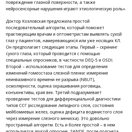
повреждение глазной поверхности, а также
нейросенсорные нарушения играют этиологическую роль».
Доктор Козловская предложила простой
последовательный алгоритм, который поможет
практикующим врачам и оптометристам выявлять сухой
глаз у пациентов, намеревающихся или уже носящих КЛ.
Он предполагает следующие этапы. Первый – скрининг
сухого глаза, который проводится с помощью
специальных опросников, в частности DEQ-5 и OSDI.
Второй – использование тестов для определения
изменений гомеостаза слезной пленки: измерение
неинвазивного времени ее разрыва (NBUT),
осмолярности, оценка окрашивания роговицы,
конъюнктивы, края век. Третий подразумевает
проведение тестов для дифференциальной диагностики
типов ССГ (исследование липидного слоя, состояния
мейбомиевых желез, оценка дефицита водянистого слоя
через измерение слезного мениска). Это довольно
пространный алгоритм. Есть и более простой – в нем
используется другой опросник, SANDE, после подсчета