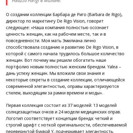
Palazzo Parigi в Милане.
О создании коллекции Барбара де Риго (Barbara de Rigo),
директор по маркетингу De Rigo Vision, говорит
следующее: «Наша компания полностью осознает
ценность женщин, как на рабочем месте, так и в
повседневности. Моя мать Эмилиана лично
способствовала созданию и развитию De Rigo Vision, в
которой с самого начала трудилось большое количество
женщин. Вот почему мы решили обогатить наше
портфолио новым полностью женским брендом. Yalea –
дань успеху женщин. Мы вложили свои знания и
некоторые секреты в создание коллекции, отличающейся
современной элегантностью, оправы характеризуются
стилем, выходящим за рамки времени и моды».
Первая коллекция состоит из 37 моделей: 13 моделей
солнцезащитных очков и 24 модели медицинских оправ.
Логотип соответствует концепции бренда: четкий и
строгий шрифт с ноткой оригинальности, обеспечиваемой
перевернутой буквой Y, подчеркивает элегантность.