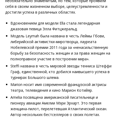
необязательно знаменитым, но тем, которые проявили
себя в своем жизненном выборе, целеустремленности и
достигли успеха в различных областях.
Вдохновением для модели Ella стала легендарная
джазовая певица Элла Фитцжеральд.
Модель Leymah была названа в честь Леймы Гбови,
либерийской активистки-миротворца, лауреата
Нобелевской премии 2011 года за «ненасильственную
борьбу за безопасность женщин и за права женщин на
полноправное участие в построении мира».
Steffi названа в честь мировой звезды тенниса Штеффи
Граф, единственной, кто добился наивысшего успеха в
турнирах Большого шлема.
Marion носит имя современной французской актрисы
театра, телевидения и кино Марион Котийяр.
Amelia посвящена американской писательнице и
пионеру авиации Амелии Мэри Эрхарт. Это первая
женщина-пилот, перелетевшая Атлантический океан.
Автор нескольких бестселлеров о своих полетах.