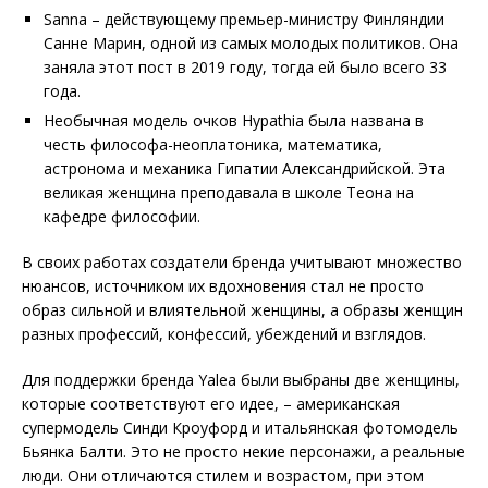
Sanna – действующему премьер-министру Финляндии
Санне Марин, одной из самых молодых политиков. Она
заняла этот пост в 2019 году, тогда ей было всего 33
года.
Необычная модель очков Hypathia была названа в
честь философа-неоплатоника, математика,
астронома и механика Гипатии Александрийской. Эта
великая женщина преподавала в школе Теона на
кафедре философии.
В своих работах создатели бренда учитывают множество
нюансов, источником их вдохновения стал не просто
образ сильной и влиятельной женщины, а образы женщин
разных профессий, конфессий, убеждений и взглядов.
Для поддержки бренда Yalea были выбраны две женщины,
которые соответствуют его идее, – американская
супермодель Синди Кроуфорд и италь­янская фотомодель
Бьянка Балти. Это не просто некие персонажи, а реальные
люди. Они отличаются стилем и возрастом, при этом