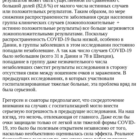
результатов может быть существенной по сравнению с
большой долей (82,6 %) от малого числа истинных случаев
или положительных результатов. Таким образом, по мере
снижения распространенности заболевания среди населения
группа клинических случаев (ложноположительные +
истинно положительные результаты) все больше загрязняется
ложноположительными результатами. Поскольку
распространенность COVID-19 была низкой, особенно в
Дании, в группы заболевших в этом исследовании постоянно
попадали незаболевшие. А так как число случаев COVID-19
было небольшим (всего 31 в Дании и 78 в Швеции),
попадание в группу даже незначительного числа
незаболевших сместит результаты исследования в сторону
отсутствия связи между ношением очков и заражением. В
предыдущих исследованиях, в которых участвовали
госпитализированные тяжелые больные, эта проблема вряд ли
была серьезной.
Грегерсен и соавторы предполагают, что сосредоточение
внимания на случаях с госпитализацией могло внести
серьезную погрешность в предыдущие исследования. На наш
взгляд, это мелочь, отвлекающая от главного. Даже если бы
очки защищали только от легкой или тяжелой формы COVID-
19, это было бы полезным открытием независимо от того,
насколько необъективно оценивалась сила эффекта. Реальное