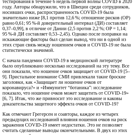
тестирования в течение 6 недель первой волны COVID в 2020
году. Авторы обнаружили, что в Швеции среди сотрудников,
носивших очки, распространенность COVID-19 была
значительно ниже [8,1 против 12,6 %; отношение рисков (ОР)
равно 0,61; 95 %-й доверительный интервал (ДИ) составляет
0,37–0,99], в отличие от Дании (2,5 против 2,2 %; ОР = 1,14;
95 %-й ДИ составляет 0,53–2,45). Однако после поправки на
искажающие факторы был сделан вывод, что ни в одной из
этих стран связь между ношением очков и COVID-19 не была
статистически значимой.
С начала пандемии COVID-19 в медицинской литературе
было опубликовано несколько исследований на эту тему. Все
они показали, что ношение очков защищает от COVID-19 [5–
9]. Пристальное внимание СМИ привлекали такие броские
заголовки, как «Защищает ли ношение очков от
коронавируса?» и «Иммунитет “ботаника”: исследование
показало, что ношение очков может защитить от COVID-19»
[6, 7]. Итак, что же привносит это исследование и каковы
доказательства защитного эффекта очков от COVID-19?
Как отмечают Грегерсен и соавторы, каждое из четырех
предыдущих исследований влияния ношения очков на риск
заражения COVID-19 имеет недостатки. Это не позволяет
считать сделанные выводы окончательными. В двух из этих