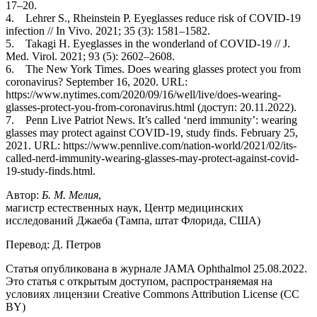
17–20.
4. Lehrer S., Rheinstein P. Eyeglasses reduce risk of COVID-19
infection // In Vivo. 2021; 35 (3): 1581–1582.
5. Takagi H. Eyeglasses in the wonderland of COVID-19 // J.
Med. Virol. 2021; 93 (5): 2602–2608.
6. The New York Times. Does wearing glasses protect you from
coronavirus? September 16, 2020. URL:
https://www.nytimes.com/2020/09/16/well/live/does-wearing-
glasses-protect-you-from-coronavirus.html (доступ: 20.11.2022).
7. Penn Live Patriot News. It’s called ‘nerd immunity’: wearing
glasses may protect against COVID-19, study finds. February 25,
2021. URL: https://www.pennlive.com/nation-world/2021/02/its-
called-nerd-immunity-wearing-glasses-may-protect-against-covid-
19-study-finds.html.
Автор:
Б. М. Мелия
,
магистр естественных наук, Центр медицинских
исследований Джаеба (Тампа, штат Флорида, США)
Перевод: Д. Петров
Статья опубликована в журнале JAMA Ophthalmol 25.08.2022.
Это статья с открытым доступом, распространяемая на
условиях лицензии Creative Commons Attribution License (CC
BY)