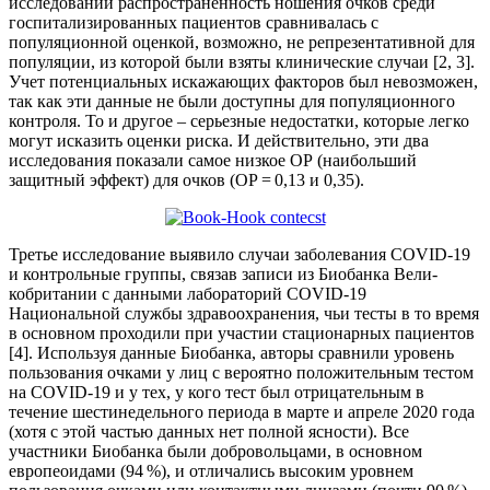
исследований распространенность ношения очков среди
госпитализированных пациентов сравнивалась с
популяционной оценкой, возможно, не репрезентативной для
популяции, из которой были взяты клинические случаи [2, 3].
Учет потенциальных искажающих факторов был невозможен,
так как эти данные не были доступны для популяционного
контроля. То и другое – серьезные недостатки, которые легко
могут исказить оценки риска. И действительно, эти два
исследования показали самое низкое ОР (наибольший
защитный эффект) для очков (ОР = 0,13 и 0,35).
Третье исследование выявило случаи заболевания COVID-19
и контрольные группы, связав записи из Биобанка Вели­
кобритании с данными лабораторий COVID-19
Национальной службы здравоохранения, чьи тесты в то время
в основном проходили при участии стационарных пациентов
[4]. Используя данные Биобанка, авторы сравнили уровень
пользования очками у лиц с вероятно положительным тестом
на COVID-19 и у тех, у кого тест был отрицательным в
течение шестинедельного периода в марте и апреле 2020 года
(хотя с этой частью данных нет полной ясности). Все
участники Биобанка были добровольцами, в основном
европеоидами (94 %), и отличались высоким уровнем