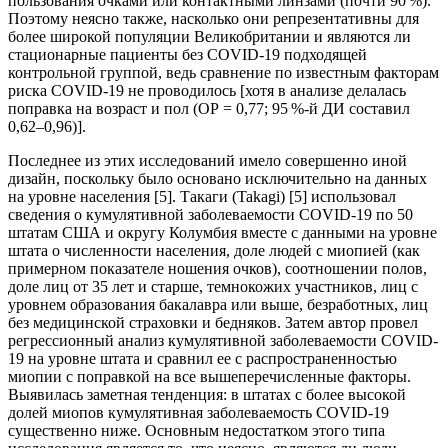
пользования очками или контактными линзами (почти 90 %).
Поэтому неясно также, насколько они репрезентативны для
более широкой популяции Великобритании и являются ли
стационарные пациенты без COVID-19 подходящей
контрольной группой, ведь сравнение по известным факторам
риска COVID-19 не проводилось [хотя в анализе делалась
поправка на возраст и пол (ОР = 0,77; 95 %-й ДИ составил
0,62–0,96)].
Последнее из этих исследований имело совершенно иной
дизайн, поскольку было основано исключительно на данных
на уровне населения [5]. Такаги (Takagi) [5] использовал
сведения о кумулятивной заболеваемости COVID-19 по 50
штатам США и округу Колумбия вместе с данными на уровне
штата о численности населения, доле людей с миопией (как
примерном показателе ношения очков), соотношении полов,
доле лиц от 35 лет и старше, темнокожих участников, лиц с
уровнем образования бакалавра или выше, безработных, лиц
без медицинской страховки и бедняков. Затем автор провел
регрессионный анализ кумулятивной заболеваемости COVID-
19 на уровне штата и сравнил ее с распространенностью
миопии с поправкой на все вышеперечисленные факторы.
Выявилась заметная тенденция: в штатах с более высокой
долей миопов кумулятивная заболеваемость COVID-19
существенно ниже. Основным недостатком этого типа