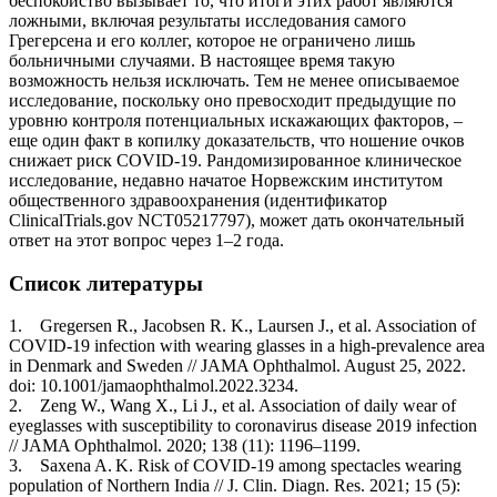
беспокойство вызывает то, что итоги этих работ являются
ложными, включая результаты исследования самого
Грегерсена и его коллег, которое не ограничено лишь
больничными случаями. В настоящее время такую
возможность нельзя исключать. Тем не менее описываемое
исследование, поскольку оно превосходит предыдущие по
уровню контроля потенциальных искажающих факторов, –
еще один факт в копилку доказательств, что ношение очков
снижает риск COVID-19. Рандомизированное клиническое
исследование, недавно начатое Норвежским институтом
общественного здравоохранения (идентификатор
ClinicalTrials.gov NCT05217797), может дать окончательный
ответ на этот вопрос через 1–2 года.
Список литературы
1. Gregersen R., Jacobsen R. K., Laursen J., et al. Association of
COVID-19 infection with wearing glasses in a high-prevalence area
in Denmark and Sweden // JAMA Ophthalmol. August 25, 2022.
doi: 10.1001/jamaophthalmol.2022.3234.
2. Zeng W., Wang X., Li J., et al. Association of daily wear of
eyeglasses with susceptibility to coronavirus disease 2019 infection
// JAMA Ophthalmol. 2020; 138 (11): 1196–1199.
3. Saxena A. K. Risk of COVID-19 among spectacles wearing
population of Northern India // J. Clin. Diagn. Res. 2021; 15 (5):