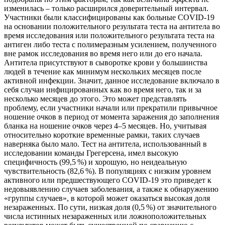
изменилась – только расширился доверительный интервал.
Участники были классифицированы как больные COVID-19
на основании положительного результата теста на антитела во
время исследования или положительного результата теста на
антиген либо теста с полимеразным усилением, полученного
вне рамок исследования во время него или до его начала.
Антитела присутствуют в сыворотке крови у большинства
людей в течение как минимум нескольких месяцев после
активной инфекции. Значит, данное исследование включало в
себя случаи инфицированных как во время него, так и за
несколько месяцев до этого. Это может представлять
проблему, если участники начали или прекратили привычное
ношение очков в период от момента заражения до заполнения
бланка на ношение очков через 4–5 месяцев. Но, учитывая
относительно короткие временные рамки, таких случаев
наверняка было мало. Тест на антитела, использованный в
исследовании команды Грегерсена, имел высокую
специфичность (99,5 %) и хорошую, но неидеальную
чувствительность (82,6 %). В популяциях с низким уровнем
активного или предшествующего COVID-19 это приведет к
недовыявлению случаев заболевания, а также к обнаружению
«группы случаев», в которой может оказаться высокая доля
незараженных. По сути, низкая доля (0,5 %) от значительного
числа истинных незараженных или ложноположительных