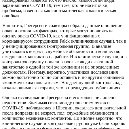
исследования является то, что неясно, являются ли люди,
заразившиеся COVID-19, теми же, кто не носит очки, –
проблема, известная как си­стематическая «экологическая
ошибка».
Напротив, Грегерсен и соавторы собрали данные о ношении
очков и основных факторах, которые могут повлиять на
оценку риска COVID-19, как у инфицированных
коронавирусом сотрудников Falck (клинические случаи), так и
у неинфицированных (контрольная группа). В анализе
учитывались возраст, служебные обязанности и количество
еже­дневных контактов на работе. И в клинические случаи, и в
кон­трольную группу попали взрослые люди с активной
занятостью в одной и той же компании и на определенных
должностях. Поэтому, вероятно, участников исследования
можно достаточно точно сопоставить и по другим социально-
экономическим показателям. Это дает лучший контроль над
искажающими факторами, чем в предыдущих публикациях.
Однако исследование Грегерсена и его коллег не лишено
недостатков. Значимая связь между ношением очков и
COVID-19, наблюдаемая в Швеции, оказалась незначительной
после поправки на возраст, пол, служебные обязанности и
количество ежедневных контактов. Но вполне вероятно, что
клинические случаи и кон­трольные группы уже были хорошо
подобраны по этим факторам, так как величина эффекта не