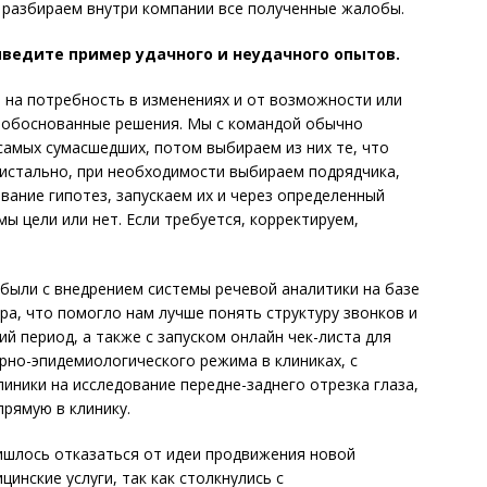
, разбираем внутри компании все полученные жалобы.
ведите пример удачного и неудачного опытов.
на потребность в изменениях и от возможности или
 обоснованные решения. Мы с командой обычно
самых сумасшедших, потом выбираем из них те, что
ристально, при необходимости выбираем подрядчика,
вание гипотез, запускаем их и через определенный
мы цели или нет. Если требуется, корректируем,
 были с внедрением системы речевой аналитики на базе
тра, что помогло нам лучше понять структуру звонков и
й период, а также с запуском онлайн чек-листа для
но-эпидемиологического режима в клиниках, с
иники на исследование передне-заднего отрезка глаза,
прямую в клинику.
ишлось отказаться от идеи продвижения новой
цинские услуги, так как столкнулись с