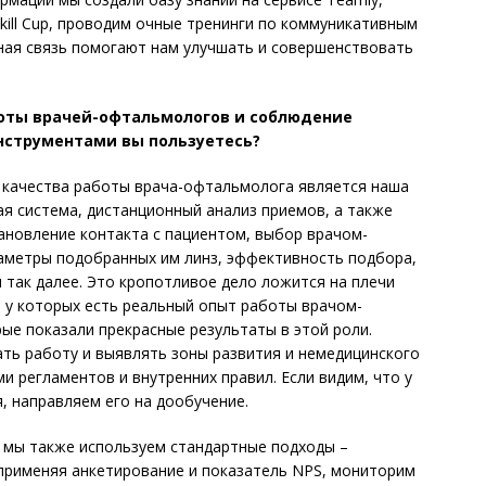
kill Cup, проводим очные тренинги по коммуникативным
ная связь помогают нам улучшать и совершенствовать
оты врачей-офтальмологов и соблюдение
нструментами вы пользуетесь?
качества работы врача-офтальмолога является наша
я система, дистанционный анализ приемов, а также
тановление контакта с пациентом, выбор врачом-
аметры подобранных им линз, эффективность подбора,
 так далее. Это кропотливое дело ложится на плечи
 у которых есть реальный опыт работы врачом-
ые показали прекрасные результаты в этой роли.
ть работу и выявлять зоны развития и немедицинского
 регламентов и внутренних правил. Если видим, что у
, направляем его на дообучение.
 мы также используем стандартные подходы –
 применяя анкетирование и показатель NPS, мониторим