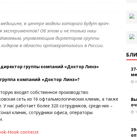
медицине, в центре модели которого будут врач-
я экспериментов? Об этом и не только наш
 Макоевым, управляющим директором группы
 лидеров в области ортокератологии в России.
БЛИ
 директор группы компаний «Доктор Линз»
37
ме
группа компаний «Доктор Линз»?
0
оторую входят собственное производство
ковская сеть из 16 офтальмологических клиник, а также
Вы
оч
. У нас работает более 320 сотрудников, среди них –
1
онал клиник, сотрудники офиса, операторы
и.
39
оп