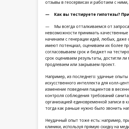
отзывы в геосервисах и работаем с ними
— Как вы тестируете гипотезы? При
— Мы всегда отталкиваемся от запроса 
невозможности принимать качественные
начинаем с генерации идей, любых, даже 
имеют потенциал, оцениваем их более п
согласовываем срок и бюджет на тестиро
срок оцениваем результаты, достигли ли 
продлеваем или закрываем проект.
Например, из последнего: удачные опыты
искус­ственного интеллекта для колл-цен
изменение поведения пациентов в весенни
контроля соблюдения требований санитар
организацией единовременной записи в кл
тогда как раньше нужно было звонить на
Неудачный опыт тоже есть: например, пр
клиники, используя прямую скидку на меди