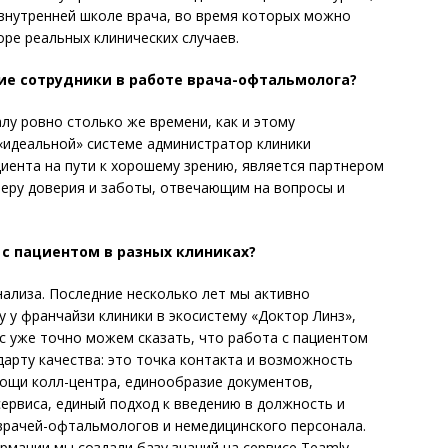
внутренней школе врача, во время которых можно
оре реальных клинических случаев.
е сотрудники в работе врача-офтальмолога?
 ровно столько же времени, как и этому
 «идеальной» системе администратор клиники
иента на пути к хорошему зрению, является партнером
ру доверия и заботы, отвечающим на вопросы и
с пациентом в разных клиниках?
ализа. Последние несколько лет мы активно
 у франчайзи клиники в экосистему «Доктор Линз»,
ас уже точно можем сказать, что работа с пациентом
арту качества: это точка контакта и возможность
мощи колл-центра, единообразие документов,
сервиса, единый подход к введению в должность и
врачей-офтальмологов и немедицинского персонала.
мации мы создали базу знаний на сервисе Teamly,