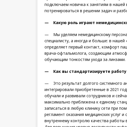
подключаем новичка к занятиям в нашей 
потренироваться в решении задач и разб
— Какую роль играют немеди­цински
— Мы уделяем немедицинскому персоналу
специалисту, а иногда и больше: в нашей
определяет первый контакт, комфорт пац
врача-офтальмолога, создающим атмосфе
обучающим тонкостям ухода за линзами.
— Как вы стандартизируете работу 
— Это результат долгого системного ан
интегрировали приобретенные в 2021 году
обучали и развивали сотрудников и сейч
максимально приближена к единому станд
записаться в любую клинику сети при по
регламент оказания медицинских услуг и 
внутреннему контролю качества работы 
Для повышения уровня доступности инфор