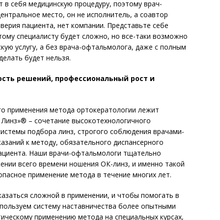
в себя медицинскую процедуру, поэтому врач-
ентральное место, он не исполнитель, а соавтор
доверия пациента, нет компании. Представьте себе
этому специалисту будет сложно, но все-таки возможно
кую услугу, а без врача-офтальмолога, даже с полным
делать будет нельзя.
сть решений, профессиональный рост и
о применения метода ортокератологии лежит
 Линз»® – сочетание высокотехнологичного
системы подбора линз, строгого соблюдения врачами-
азаний к методу, обязательного диспансерного
ациента. Наши врачи-офтальмологи тщательно
ении всего времени ношения ОК-линз, и именно такой
пасное применение метода в течение многих лет.
заться сложной в при­­мене­нии, и чтобы помогать в
спользуем си­стему наставничества более опытными
ическому применению метода на специальных курсах,