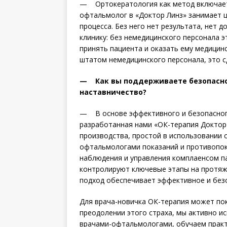
— Ортокератология как метод включает 
офтальмолог в «Доктор Линз» занимает ц
процесса. Без него нет результата, нет 
клинику: без немедицинского персонала 
принять пациента и оказать ему медицинс
штатом немедицинского персонала, это с
— Как вы поддерживаете безопасно
наставничество?
— В основе эффективного и безопасног
разработанная нами «ОК-терапия Доктор
производства, простой в использовании 
офтальмологами показаний и противопок
наблюдения и управления комплаенсом п
контролируют ключевые этапы на протяж
подход обеспечивает эффективное и безо
Для врача-новичка ОК-терапия может пока
преодолении этого страха, мы активно и
врачами-офтальмологами, обучаем практ