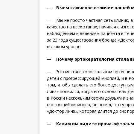
— В чем ключевое отличие вашей м
— Мы не просто частная сеть клиник, а
качество на всех этапах, начиная с изго
наблюдением и ведением пациента в тече
за 23 года существования бренда «Докто
высоком уровне.
— Почему ортокератология стала в
— Это метод с колоссальным потенциал
детей с прогрессирующей миопией, и в Ро
том, чтобы сделать его более доступны
Линз» появился, когда его основатель Д
в России нескольким своим друзьям и зн
настоящий визионер, он понял, что у орт
«Доктор Линз», которая длится до сих пор
— Каким вы видите врача-офтальмо