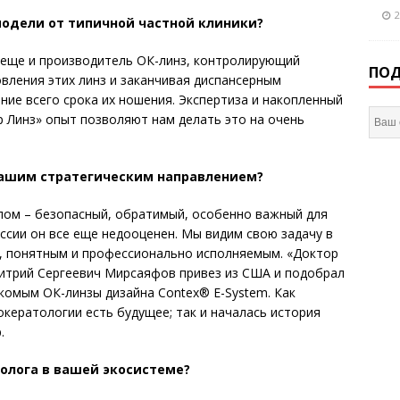
2
одели от типичной частной клиники?
 еще и производитель ОК-линз, контролирующий
ПОД
товления этих линз и заканчивая диспансерным
ние всего срока их ношения. Экспертиза и накопленный
р Линз» опыт позволяют нам делать это на очень
ашим стратегическим направлением?
ом – безопасный, обратимый, особенно важный для
ссии он все еще недооценен. Мы видим свою задачу в
м, понятным и профессионально исполняемым. «Доктор
митрий Сергеевич Мирсаяфов привез из США и подобрал
акомым ОК-линзы дизайна Contex® E-System. Как
окератологии есть будущее; так и началась история
.
лога в вашей экосистеме?