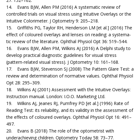
27: 152–162.
14. Evans BJW, Allen PM (2016) A systematic review of
controlled trials on visual stress using Intuitive Overlays or the
Intuitive Colorimeter. J Optometry 9: 205–218.
15. Griffiths PG, Taylor RH, Henderson LM [et al.] (2016) The
effect of coloured overlays and lenses on reading: a systema­
tic review of the literature. Ophthal Physiol Opt 36: 519–544.
16. Evans BJW, Allen PM, Wilkins AJ (2016) A Delphi study to
develop practical diagnostic guidelines for visual stress
(pattern-related visual stress). J Optometry 10: 161–168.
17. Evans BJW, Stevenson SJ (2008) The Pattern Glare Test: a
review and determination of normative values. Ophthal Physiol
Opt 28: 295–309.
18. Wilkins AJ (2001) Assessment with the Intuitive Over­lays:
Instruction manual. London: I.O.O. Marketing Ltd.
19. Wilkins AJ, Jeanes RJ, Pumfrey PD [et al.] (1996) Rate of
Reading Test: its reliability, and its validity in the assessment of
the effects of coloured overlays. Ophthal Physiol Opt 16: 491–
497.
20. Evans B (2018) The role of the optometrist with
underachieving children. Optometry Today 58: 73–77.