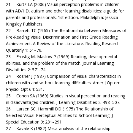
21. Kurtz LA (2006) Visual perception problems in children
with AD/HD, autism and other learning dis­abi­lities: a guide for
parents and professionals. 1st edition. Philadelphia: Jessica
Kingsley Publishers.
22. Barrett TC (1965) The Relationship between Measures of
Pre-Reading Visual Discrimination and First Grade Reading
Achievement: A Review of the Literature. Reading Research
Quarterly 1: 51–76.
23. Frostig M, Maslow P (1969) Reading, developmental
abilities, and the problem of the match. Journal Learning
Disabilities 2: 571-74.
24. Rosner J (1987) Comparison of visual characteristics in
children with and without learning difficulties. Amer J Optom
Physiol Opt 64: 531.
25. Cohen SA (1969) Studies in visual perception and reading
in disadvantaged children. J Learning Disabilities 2: 498–507.
26. Larsen SC, Hammill DD (1975) The Relationship of
Selected Visual-Perceptual Abilities to School Learning. J
Special Education 9: 281–291.
27. Kavale K (1982) Meta-analysis of the relationship