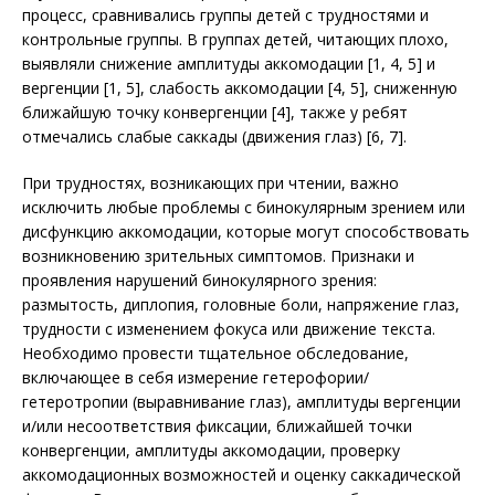
процесс, сравнивались группы детей с трудностями и
контрольные группы. В группах детей, читающих плохо,
выявляли снижение амплитуды аккомодации [1, 4, 5] и
вергенции [1, 5], слабость аккомодации [4, 5], сниженную
ближайшую точку конвергенции [4], также у ребят
отмечались слабые саккады (движения глаз) [6, 7].
При трудностях, возникающих при чтении, важно
исключить любые проблемы с бинокулярным зрением или
дисфункцию аккомодации, которые могут способствовать
возникновению зрительных симптомов. Признаки и
проявления нарушений бинокулярного зрения:
размытость, диплопия, головные боли, напряжение глаз,
трудности с изменением фокуса или движение текста.
Необходимо провести тщательное обследование,
включающее в себя измерение гетерофории/
гетеротропии (выравнивание глаз), амплитуды вергенции
и/или несоответствия фиксации, ближайшей точки
конвергенции, амплитуды аккомодации, проверку
аккомодационных возможностей и оценку саккадической