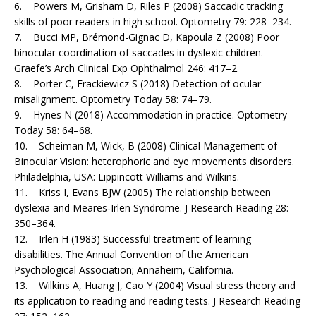
6. Powers M, Grisham D, Riles P (2008) Saccadic tracking
skills of poor readers in high school. Optometry 79: 228–234.
7. Bucci MP, Brémond-Gignac D, Kapoula Z (2008) Poor
binocular coordination of saccades in dyslexic children.
Graefe’s Arch Clinical Exp Ophthalmol 246: 417–2.
8. Porter C, Frackiewicz S (2018) Detection of ocular
misalignment. Optometry Today 58: 74–79.
9. Hynes N (2018) Accommodation in practice. Optometry
Today 58: 64–68.
10. Scheiman M, Wick, B (2008) Clinical Management of
Binocular Vision: heterophoric and eye movements disorders.
Philadelphia, USA: Lippincott Williams and Wilkins.
11. Kriss I, Evans BJW (2005) The relationship between
dyslexia and Meares‐Irlen Syndrome. J Research Reading 28:
350–364.
12. Irlen H (1983) Successful treatment of learning
disabilities. The Annual Convention of the American
Psychological Association; Annaheim, California.
13. Wilkins A, Huang J, Cao Y (2004) Visual stress theory and
its application to reading and reading tests. J Research Reading