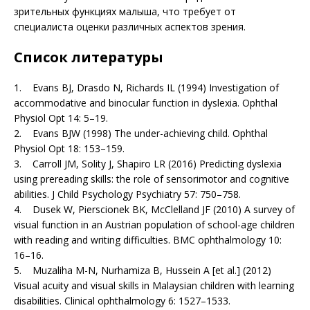
зрительных функциях малыша, что требует от
специалиста оценки различных аспектов зрения.
Список литературы
1. Evans BJ, Drasdo N, Richards IL (1994) Investigation of
accommodative and binocular function in dyslexia. Ophthal
Physiol Opt 14: 5–19.
2. Evans BJW (1998) The under-achieving child. Ophthal
Physiol Opt 18: 153–159.
3. Carroll JM, Solity J, Shapiro LR (2016) Predicting dyslexia
using prereading skills: the role of sensorimotor and cognitive
abilities. J Child Psychology Psychiatry 57: 750–758.
4. Dusek W, Pierscionek BK, McClelland JF (2010) A survey of
visual function in an Austrian population of school-age children
with reading and writing difficulties. BMC ophthalmology 10:
16–16.
5. Muzaliha M-N, Nurhamiza B, Hussein A [et al.] (2012)
Visual acuity and visual skills in Malaysian children with learning
disabilities. Clinical ophthalmology 6: 1527–1533.