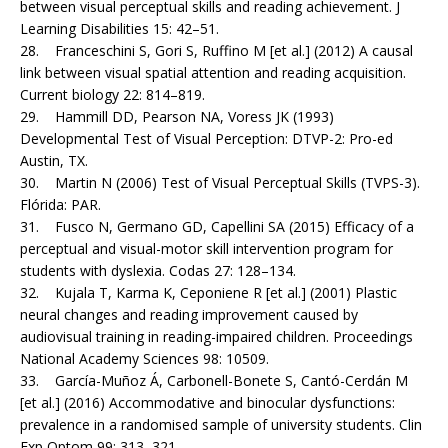
between visual perceptual skills and reading achievement. J
Learning Disabilities 15: 42–51.
28. Franceschini S, Gori S, Ruffino M [et al.] (2012) A causal
link between visual spatial attention and reading acquisition.
Current biology 22: 814–819.
29. Hammill DD, Pearson NA, Voress JK (1993)
Developmental Test of Visual Perception: DTVP-2: Pro-ed
Austin, TX.
30. Martin N (2006) Test of Visual Perceptual Skills (TVPS-3).
Flórida: PAR.
31. Fusco N, Germano GD, Capellini SA (2015) Efficacy of a
perceptual and visual-motor skill intervention program for
students with dyslexia. Codas 27: 128–134.
32. Kujala T, Karma K, Ceponiene R [et al.] (2001) Plastic
neural changes and reading improvement caused by
audiovisual training in reading-impaired children. Proceedings
National Academy Sciences 98: 10509.
33. García-Muñoz Á, Carbonell-Bonete S, Cantó-Cerdán M
[et al.] (2016) Accommodative and binocular dysfunctions:
prevalence in a randomised sample of university students. Clin
Exp Optom 99: 313–321.