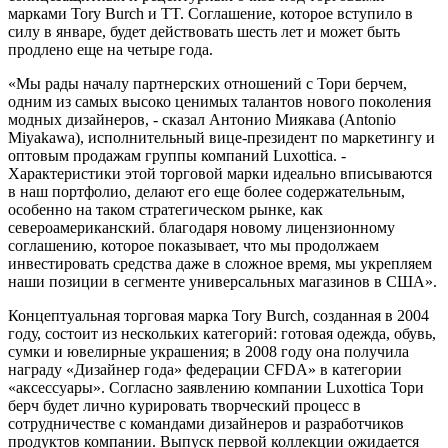
марками Tory Burch и TT. Соглашение, которое вступило в
силу в январе, будет действовать шесть лет и может быть
продлено еще на четыре года.
«Мы рады началу партнерских отношений с Тори берчем,
одним из самых высоко ценимых талантов нового поколения
модных дизайнеров, - сказал Антонио Миякава (Antonio
Miyakawa), исполнительный вице-президент по маркетингу и
оптовым продажам группы компаний Luxottica. -
Характеристики этой торговой марки идеально вписываются
в наш портфолио, делают его еще более содержательным,
особенно на таком стратегическом рынке, как
североамериканский. благодаря новому лицензионному
соглашению, которое показывает, что мы продолжаем
инвестировать средства даже в сложное время, мы укрепляем
наши позиции в сегменте универсальных магазинов в США».
Концептуальная торговая марка Tory Burch, созданная в 2004
году, состоит из нескольких категорий: готовая одежда, обувь,
сумки и ювелирные украшения; в 2008 году она получила
награду «Дизайнер года» федерации CFDA» в категории
«аксессуары». Согласно заявлению компании Luxottica Тори
берч будет лично курировать творческий процесс в
сотрудничестве с командами дизайнеров и разработчиков
продуктов компании. Выпуск первой коллекции ожидается