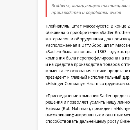
Brothers», лидирующего поставщика 
производства и обработки очков
Плейнвилль, штат Массачусетс. В конце 20
объявила о приобретении «Sadler Brothe
материалов и оборудования для производ
Расположенная в Эттлборо, штат Массачус
«Sadler» была основана в 1863 году как 
компания была перепрофилирована на изг
и на средства производства товаров опти
момента ее основания стояли представите
президент и главный исполнительный дир
«Hilsinger Company». Часть сотрудников к
«Присоединение компании Sadler предос
решения и позволяет усилить нашу линию
Нэймиа (Bob Nahmias), президент «Hilsing
высококвалифицированных и опытных мен
способствовать дальнейшему росту бизне