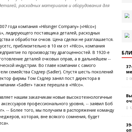
деталей, расходных материалов и оборудования для
07 года компания «Hilsinger Company» («Hilco»)
rs», лидирующего поставщика деталей, расходных
ства и обработки очков. Цена сделки не разглашается.
етс, приблизительно в 10 км от «Hilco», компания
БЛИ
предприятие по производству драгоценностей. В 1920-е
отовление деталей очковых оправ, а в дальнейшем --
ческой индустрии. Во главе компании с самого
37
ме
ли семейства Сэдлер (Sadler). Спустя шесть поколений
ектор фирмы Том Сэдлер занял пост директора в
0
омпании «Sadler» также перешла в «Hilco».
Вы
тавляет нашим заказчикам новые высокотехнологичные
оч
 аксессуаров профессионального уровня, -- заявил Боб
1
er». -- Более того, мы получаем в распоряжение команду
еджеров, которая, вне всякого сомнения, будет
са».
39
оп