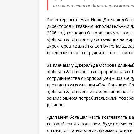
исполнительным директором компан
Рочестер, штат Нью-Йорк. Джеральд Остр
директоров и главным исполнительным ди
2006 год, господин Остров занимал пост
«Johnson & Johnson», действующих на ми
директоров «Bausch & Lomb» Рональд Зарел
продолжит свое сотрудничество с компан
За плечами у Джеральда Острова длинный
«Johnson & Johnson», где проработал до 
сотрудничества с корпорацией «Ciba-Geig
президентом компании «Ciba Consumer Pha
«Johnson & Johnson» и вскоре занял пост
занимающихся потребительскими товарам
регионе.
«Для меня большая честь возглавлять Ba
который как мы полагаем, будет отмече
оптики, офтальмологии, фармакологии и х