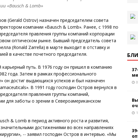
ии «Bausch & Lomb»
ов (Gerald Ostrov) назначен председателем совета
ректором компании «Bausch & Lomb». Ранее, с 1998 по
 председателя правления группы компаний корпорации
ровом оптическом рынке. Бывший председатель совета
ла (Ronald Zarrella) в марте выходит в отставку и
ией в качестве почетного председателя.
БЛИ
 карьерный путь. В 1976 году он пришел в компанию
37
1982 года. Затем в рамках профессионального
ме
y» он достиг выдающихся успехов и был назначен
0
maceuticals». В 1991 году господин Остров вернулся в
 председателя правления группы компаний,
Вы
и для заботы о зрении в Североамериканском
оч
1
usch & Lomb в период активного роста и развития,
н значительными достижениями во всех направлениях
39
ирургии», -- заявил господин Остров в интервью. «Мы
оп