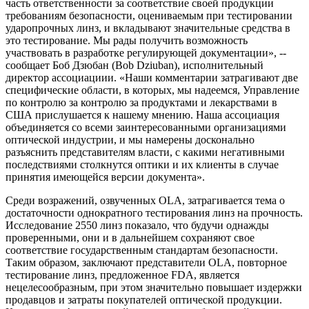
часть ответственности за соответствие своей продукции
требованиям безопасности, оцениваемым при тестировании
ударопрочных линз, и вкладывают значительные средства в
это тестирование. Мы рады получить возможность
участвовать в разработке регулирующей документации», --
сообщает Боб Дзюбан (Bob Dziuban), исполнительный
директор ассоциациии. «Наши комментарии затрагивают две
специфические области, в которых, мы надеемся, Управление
по контролю за контролю за продуктами и лекарствами в
США прислушается к нашему мнению. Наша ассоциация
объединяется со всеми заинтересованными организациями
оптической индустрии, и мы намерены досконально
разъяснить представителям власти, с какими негативными
последствиями столкнутся оптики и их клиенты в случае
принятия имеющейся версии документа».
Среди возражений, озвученных OLA, затрагивается тема о
достаточности однократного тестирования линз на прочность.
Исследование 2550 линз показало, что будучи однажды
проверенными, они и в дальнейшем сохраняют свое
соответствие государственным стандартам безопасности.
Таким образом, заключают представители OLA, повторное
тестирование линз, предложенное FDA, является
нецелесообразным, при этом значительно повышает издержки
продавцов и затраты покупателей оптической продукции.