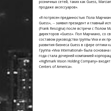
розничных сетей, таких как Guess, Marcia
продаже аксессуаров».
«Я потрясен преданностью Пола Марчиан
Guess», -- заявил президент и главный и
(Frank Rescigna) после встречи с Полом М
директоров «Guess». Пол Марчиано, со с
составом руководства группы Viva и их 
развития бизнеса Guess в сфере оптики к
Группа «Viva International» была основана
года стала дочерней компанией корпораци
«Highmark Vision Holding Company» входят 
Centers of America».