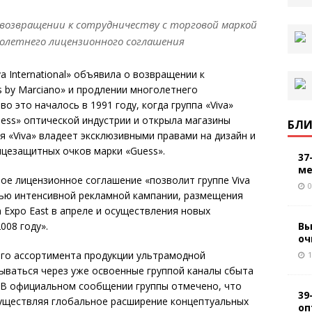
а о возвращении к сотрудничеству с торговой маркой
оголетнего лицензионного соглашения
a International» объявила о возвращении к
s by Marciano» и продлении многолетнего
о это началось в 1991 году, когда группа «Viva»
ess» оптической индустрии и открыла магазины
БЛИ
я «Viva» владеет эксклюзивными правами на дизайн и
цезащитных очков марки «Guess».
37
ме
е лицензионное соглашение «позволит группе Viva
0
щью интенсивной рекламной кампании, размещения
n Expo East в апреле и осуществления новых
Вы
008 году».
оч
вого ассортимента продукции ультрамодной
1
ываться через уже освоенные группой каналы сбыта
 В официальном сообщении группы отмечено, что
39
существляя глобальное расширение концептуальных
оп