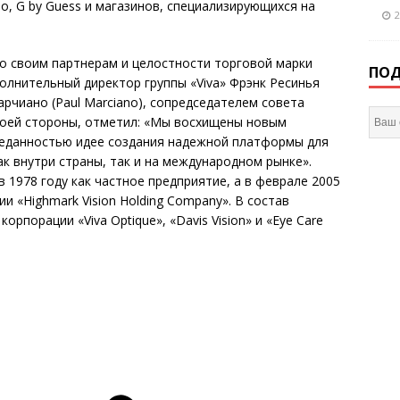
no, G by Guess и магазинов, специализирующихся на
2
о своим партнерам и целостности торговой марки
ПОД
сполнительный директор группы «Viva» Фрэнк Ресинья
арчиано (Paul Marciano), сопредседателем совета
воей стороны, отметил: «Мы восхищены новым
преданностью идее создания надежной платформы для
ак внутри страны, так и на международном рынке».
 в 1978 году как частное предприятие, а в феврале 2005
и «Highmark Vision Holding Company». В состав
корпорации «Viva Optique», «Davis Vision» и «Eye Care