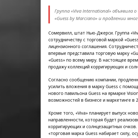
Группа «Viva International» объявил
«Guess by Marciano» и продлении мн
Сомервилл, штат Нью-Джерси. Группа «Viv
сотрудничеству с торговой маркой «Gues
лицензионного соглашения. Сотрудничеств
впервые представила торговую марку «Gu
«Guess» по всему миру. В настоящее врем
продажу коллекций корригирующих и солн
Согласно сообщению компании, продленно
усилить вложения в марку Guess с помо
нового павильона Guess на ярмарке Visio
возможностей в бизнесе и маркетинге в 2
Кроме того, «Viva» планирует выпуск но
направленности, которая будет реализов
корригирующих и солнцезащитных очков.
«торговая марка Guess набирает силу, о