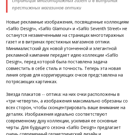
страницах многотиражных газет и в витринах
престижных магазинов оптики
Новые рекламные изображения, посвященные коллекциям
«Safilo Design», «Safilo Glamour» и «Safilo Seventh Street» не
останутся незамеченными на страницах многотиражных
газет и в витринах престижных магазинов оптики.
Минималистский дух новой утонченной и элегантной
рекламной кампании передает идею коллекции «Safilo
Design», перед которой была поставлена задача
совместить в себе стиль и точность. Теперь эта новая
линия оправ для корригирующих очков представлена на
потрясающих картинках.
Звезда плакатов -- оптика: на них очки расположены в
«три четверти», а изображения максимально обрезаны со
всех сторон, чтобы сконцентрировать ваше внимание на
деталях. Изображения идеально соответствуют
современному духу коллекции, усиливая ее основные
черты. Для будущего сезона «Safilo Design» предлагает
очень современный геометрический дизайн и