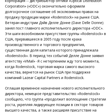
корпорация -- дистрибьютор оптики «Optical Distribution
Corporation» («ODC») окончательно оформили
долгосрочное соглашение об эксклюзивных правах на
продажу продукции марки «Rodenstock» на рынке США.
Ветеран индустрии Дэйв Делле Донне (Dave Delle Donne)
занял пост главного исполнительного директора «ODC».
Эти шаги возобновили присутствие группы «Rodenstock» в
США, прервавшееся в 2005 году после краха
производственного и торгового предприятия,
существенная доля капитала которого принадлежала
«Rodenstock». В период тех событий Делле Донне заявил
агентству «VMail» -Я с нетерпением жду того момента,
когда Rodenstock, торговая марка самого высокого
качества, вернется на рынок США при поддержке
компаний Lazear Capital Partners и Rodenstock.
Оглашая временное назначение нового исполнительного
директора, немецкое представительство «Rodenstock»
сообщило, что группа «продолжит воплощение стратегии
роста, укрепляя лидирующее позиции в секторе товаров
высшего качества, а также расширяя присутствие на