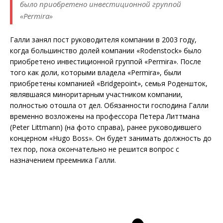
было приобретено инвестиционной группой
«Permira»
Галли занял пост руководителя компании в 2003 году,
когда большинство долей компании «Rodenstock» было
приобретено инвестиционной группой «Permira». После
того как доли, которыми владела «Permira», были
приобретены компанией «Bridgepoint», семья Роденшток,
являвшаяся миноритарным участником компании,
полностью отошла от дел. Обязанности господина Галли
временно возложены на профессора Петера Литтмана
(Peter Littmann) (на фото справа), ранее руководившего
концерном «Hugo Boss». Он будет занимать должность до
тех пор, пока окончательно не решится вопрос с
назначением преемника Галли.