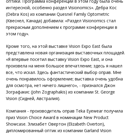
оптики. Программа конференции в этом году была очень
интересной, особенно раздел Visionomics». Дебра Кос
(Debra Kos) из компании Quesnel Family Optometric
(Квеснел, Канада) добавила: «Раздел Visionomics стал
прекрасным дополнением к программе конференции в
этом году».
Кроме того, на этой выставке Vision Expo East была
представлена новая организация выставочных площадей.
«Я впервые посетил выставку Vision Expo East, и она
произвела на меня большое впечатление; здесь я нашел
все, что искал. Здесь фантастический выбор оправ. Мне
очень понравилось оформление; выставка очень удобна
для осмотра, нет ничего лишнего», - признался Джон
Зографакис (John Zographakis) из компании St. George
Vision (Сидней, Австралия).
Компания - производитель оправ Teka Eyewear получила
приз Vision Choice Award в номинации New Product
Showcase. Элизабет Овертон (Elizabeth Overton),
дипломированный оптик из компании Garland Vision