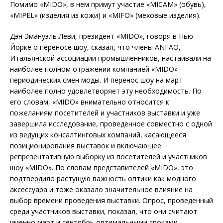
Помимо «MIDO», в нем примут участие «MICAM» (обувь),
«MIPEL» (изделия из кожи) и «MIFO» (меховые изделия).
Дэн Эмануэль Леви, президент «MIDO», говоря в Нью-
Йорке о переносе шоу, сказал, что члены ANFAO,
Итальянской ассоциации промышленников, настаивали на
наиболее полном отражении компанией «MIDO»
периодических смен моды. И перенос шоу на март
наиболее полно удовлетворяет эту необходимость. По
его словам, «MIDO» внимательно относится к
пожеланиям посетителей и участников выставки и уже
завершила исследование, проведенное совместно с одной
из ведущих консалтинговых компаний, касающееся
позиционирования выставок и включающее
репрезентативную выборку из посетителей и участников
шоу «MIDO». По словам представителей «MIDO», это
подтвердило растущую важность оптики как модного
аксессуара и тоже оказало значительное влияние на
выбор времени проведения выставки. Опрос, проведенный
среди участников выставки, показал, что они считают
именно март и сентябрь оптимальными сроками