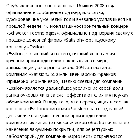
Опубликованное в понедельник 16 июня 2008 года
официальное сообщение подтвердило слухи,
курсировавшие уже целый год и внезапно усилившиеся на
прошлой неделе. 16 июня машиностроительный концерн
«Schweiter Technologies», официально подтвердил сделку о
продаже дочерней фирмы «Satisloh» французскому
концерну «Essilor».
«Essilor», являющийся на сегодняшний день самым
крупным производителем очковых линз в мире,
занимающий долю рынка около 30%, заплатил за
компанию «Satisloh» 550 млн швейцарских франков
(примерно 340 млн евро). Целью сделки для компании
«Essilor» является дальнейшее увеличение своей доли
рынка очковых линз за счет эффекта от слияния ноу-хау
обеих компаний. В виду того, что переходящая в состав
концерна «Essilor» компания «Satisloh» на сегодняшний
день является единственным производителем
комплексных линий (от механической обработки линз до
нанесения вакуумных покрытий) для рецептурных
лабораторий, для компании «OptoTech» открываются