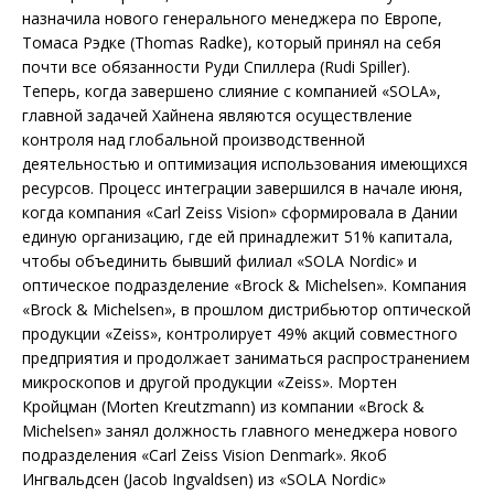
назначила нового генерального менеджера по Европе,
Томаса Рэдке (Thomas Radke), который принял на себя
почти все обязанности Руди Спиллера (Rudi Spiller).
Теперь, когда завершено слияние с компанией «SOLA»,
главной задачей Хайнена являются осуществление
контроля над глобальной производственной
деятельностью и оптимизация использования имеющихся
ресурсов. Процесс интеграции завершился в начале июня,
когда компания «Carl Zeiss Vision» сформировала в Дании
единую организацию, где ей принадлежит 51% капитала,
чтобы объединить бывший филиал «SOLA Nordic» и
оптическое подразделение «Brock & Michelsen». Компания
«Brock & Michelsen», в прошлом дистрибьютор оптической
продукции «Zeiss», контролирует 49% акций совместного
предприятия и продолжает заниматься распространением
микроскопов и другой продукции «Zeiss». Мортен
Кройцман (Morten Kreutzmann) из компании «Brock &
Michelsen» занял должность главного менеджера нового
подразделения «Carl Zeiss Vision Denmark». Якоб
Ингвальдсен (Jacob Ingvaldsen) из «SOLA Nordic»