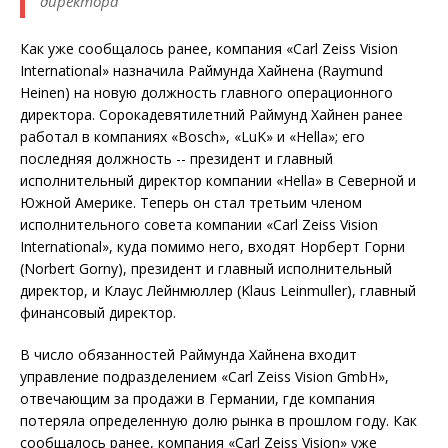
директора
Как уже сообщалось ранее, компания «Carl Zeiss Vision
International» назначила Раймунда Хайнена (Raymund
Heinen) на новую должность главного операционного
директора. Сорокадевятилетний Раймунд Хайнен ранее
работал в компаниях «Bosch», «LuK» и «Hella»; его
последняя должность -- президент и главный
исполнительный директор компании «Hella» в Северной и
Южной Америке. Теперь он стал третьим членом
исполнительного совета компании «Carl Zeiss Vision
International», куда помимо него, входят Норберт Горни
(Norbert Gorny), президент и главный исполнительный
директор, и Клаус Лейнмюллер (Klaus Leinmuller), главный
финансовый директор.
В число обязанностей Раймунда Хайнена входит
управление подразделением «Carl Zeiss Vision GmbH»,
отвечающим за продажи в Германии, где компания
потеряла определенную долю рынка в прошлом году. Как
сообщалось ранее, компания «Carl Zeiss Vision» уже