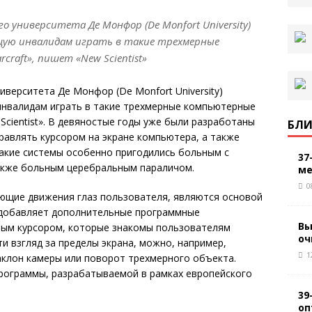
о университета Де Монфор (De Monfort University)
щую инвалидам играть в такие трехмерные
craft», пишет «New Scientist»
иверситета Де Монфор (De Monfort University)
нвалидам играть в такие трехмерные компьютерные
w Scientist». В девяностые годы уже были разработаны
БЛИ
равлять курсором на экране компьютера, а также
акие системы особенно пригодились больным с
37
акже больным церебральным параличом.
ме
0
щие движения глаз пользователя, являются основой
 добавляет дополнительные программные
Вы
ным курсором, которые знакомы пользователям
оч
и взгляд за пределы экрана, можно, например,
1
аклон камеры или поворот трехмерного объекта.
программы, разрабатываемой в рамках европейского
39
оп