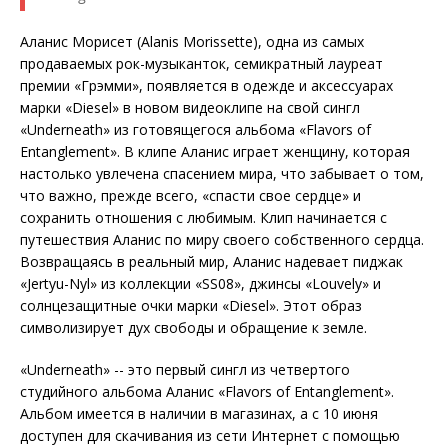
Аланис Морисет (Alanis Morissette), одна из самых
продаваемых рок-музыканток, семикратный лауреат
премии «Грэмми», появляется в одежде и аксессуарах
марки «Diesel» в новом видеоклипе на свой сингл
«Underneath» из готовящегося альбома «Flavors of
Entanglement». В клипе Аланис играет женщину, которая
настолько увлечена спасением мира, что забывает о том,
что важно, прежде всего, «спасти свое сердце» и
сохранить отношения с любимым. Клип начинается с
путешествия Аланис по миру своего собственного сердца.
Возвращаясь в реальный мир, Аланис надевает пиджак
«Jertyu-Nyl» из коллекции «SS08», джинсы «Louvely» и
солнцезащитные очки марки «Diesel». Этот образ
символизирует дух свободы и обращение к земле.
«Underneath» -- это первый сингл из четвертого
студийного альбома Аланис «Flavors of Entanglement».
Альбом имеется в наличии в магазинах, а с 10 июня
доступен для скачивания из сети Интернет с помощью