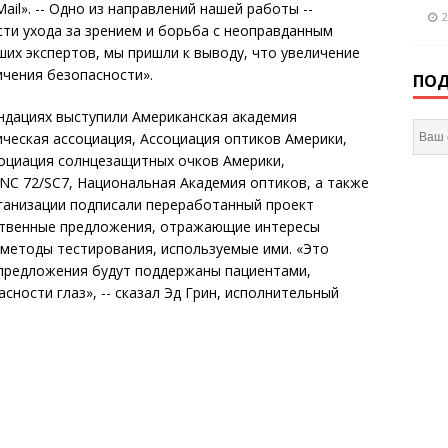
ail». -- Одно из направлений нашей работы --
2
ти ухода за зрением и борьба с неоправданным
их экспертов, мы пришли к выводу, что увеличение
чения безопасности».
ПОД
ндациях выступили Американская академия
ческая ассоциация, Ассоциация оптиков Америки,
социация солнцезащитных очков Америки,
NC 72/SC7, Национальная Академия оптиков, а также
организации подписали переработанный проект
ственные предложения, отражающие интересы
 методы тестирования, используемые ими. «Это
 предложения будут поддержаны пациентами,
ности глаз», -- сказал Эд Грин, исполнительный