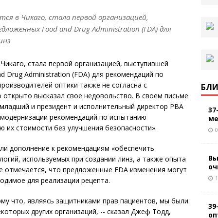
ся в Чикаго, стала первой организацией,
оженных Food and Drug Administration (FDA) для
инз
 Чикаго, стала первой организацией, выступившей
 Drug Administration (FDA) для рекомендаций по
производителей оптики также не согласна с
БЛИ
 открыто высказал свое недовольство. В своем письме
-младший и президент и исполнительный директор РВА
37
т модернизации рекомендаций по испытанию
ме
ию их стоимости без улучшения безопасности».
0
 ли дополнение к рекомендациям «обеспечить
Вы
логий, используемых при создании линз, а также опыта
оч
ме отмечается, что предложенные FDA изменения могут
1
ходимое для реализации рецепта.
му что, являясь защитниками прав пациентов, мы были
39
которых других организаций, -- сказал Джеф Тодд,
оп