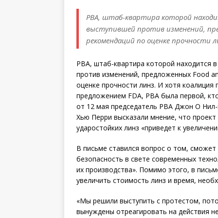
РВА, штаб-квартира которой находит
выступившей против изменений, предл
рекомендаций по оценке прочности л
РВА, штаб-квартира которой находится в
против изменений, предложенных Food and
оценке прочности линз. И хотя коалиция 
предложением FDA, РВА была первой, кто
от 12 мая председатель РВА Джон О Нил
Хью Перри высказали мнение, что проек
ударостойких линз «приведет к увеличен
В письме ставился вопрос о том, сможет
безопасность в свете современных техно
их производства». Помимо этого, в пись
увеличить стоимость линз и время, необ
«Мы решили выступить с протестом, пото
вынуждены отреагировать на действия не