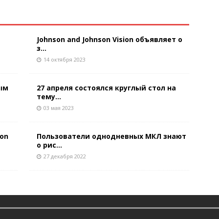
Johnson and Johnson Vision объявляет о
з...
14 октября 2023
ным
27 апреля состоялся круглый стол на
тему...
03 мая 2023
on
Пользователи однодневных МКЛ знают
о рис...
27 декабря 2022