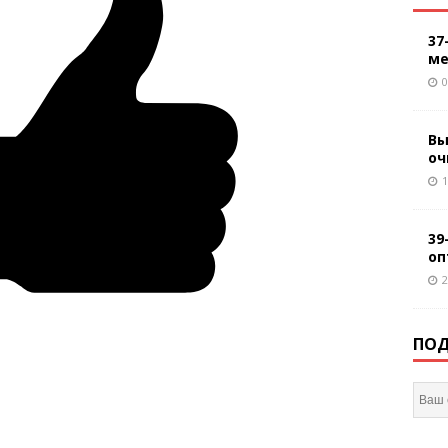
37
ме
0
Вы
оч
1
39
оп
2
ПОД