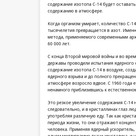
содержание изотопа С-14 будет оставать
содержанию в атмосфере.
Когда организм умирает, количество С-14
тысячелетия превращается в азот. Именн
метода, применяемого современными арх
60 000 лет.
С конца Второй мировой войны и во вре
державы проводили испытания ядерного о
содержание изотопа С-14 в воздухе, созд
ядерного взрыва и до полного прекращен
атмосфере возросло вдвое. С 1960 года 
ненамного приблизившись к естественно
Это резкое увеличение содержания С-14 
следовательно, и в кристаллинах глаз лю
употребляя различную еду. Так как крис
периода жизни, то они отражают концен
человека. Применяя ядерный ускоритель,
одном миллиграмме ткани хрусталика, и н