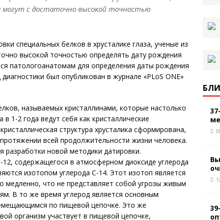
а могут с достаточно высокой точностью
вки специальных белков в хрусталике глаза, ученые из
аточно высокой точностью определять дату рождения
ься патологоанатомам для определения даты рождения
 диагностики был опубликован в журнале «PLoS ONE»
БЛИ
белков, называемых кристаллинами, которые настолько
37
 в 1-2 года ведут себя как кристаллические
ме
 кристаллическая структура хрусталика сформирована,
0
 протяжении всей продолжительности жизни человека.
я разработки новой методики датировки.
Вы
С-12, содержащегося в атмосферном диоксиде углерода
оч
ляются изотопом углерода С-14. Этот изотоп является
1
о медленно, что не представляет собой угрозы живым
ям. В то же время углерод является основным
емещающимся по пищевой цепочке. Это же
39
ивой организм участвует в пищевой цепочке,
оп