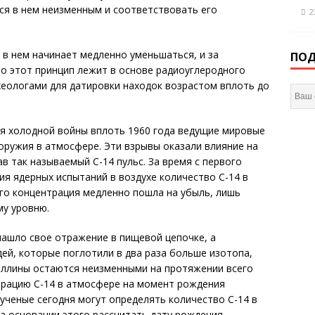
ся в нем неизменным и соответствовать его
2
 в нем начинает медленно уменьшаться, и за
ПОД
о этот принцип лежит в основе радиоуглеродного
еологами для датировки находок возрастом вплоть до
мя холодной войны вплоть 1960 года ведущие мировые
ружия в атмосфере. Эти взрывы оказали влияние на
ав так называемый С-14 пульс. За время с первого
ия ядерных испытаний в воздухе количество С-14 в
его концентрация медленно пошла на убыль, лишь
му уровню.
нашло свое отражение в пищевой цепочке, а
дей, которые поглотили в два раза больше изотопа,
таллины остаются неизменными на протяжении всего
трацию С-14 в атмосфере на момент рождения
 ученые сегодня могут определять количество С-14 в
а основании этого рассчитать дату рождения.