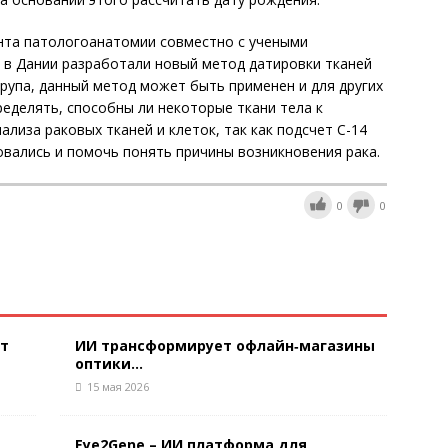
нта патологоанатомии совместно с учеными
 в Дании разработали новый метод датировки тканей
рупа, данный метод может быть применен и для других
ределять, способны ли некоторые ткани тела к
ализа раковых тканей и клеток, так как подсчет С-14
вались и помочь понять причины возникновения рака.
0
0
ют
ИИ трансформирует офлайн‑магазины
оптики...
15 мая 2026
Eye2Gene – ИИ платформа для