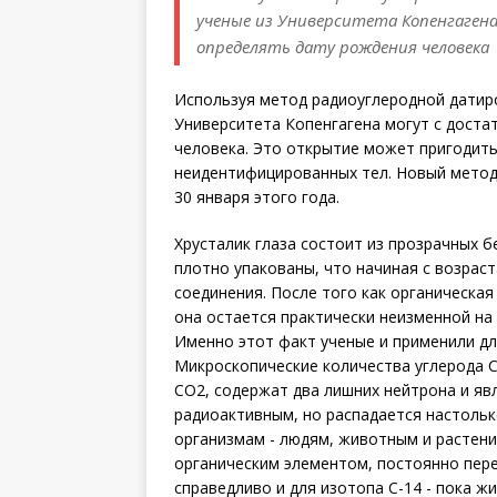
ученые из Университета Копенгаген
определять дату рождения человека
Используя метод радиоуглеродной датиро
Университета Копенгагена могут с дост
человека. Это открытие может пригодит
неидентифицированных тел. Новый метод
30 января этого года.
Хрусталик глаза состоит из прозрачных 
плотно упакованы, что начиная с возраста
соединения. После того как органическая
она остается практически неизменной на
Именно этот факт ученые и применили дл
Микроскопические количества углерода 
СО2, содержат два лишних нейтрона и яв
радиоактивным, но распадается настольк
организмам - людям, животным и растени
органическим элементом, постоянно пер
справедливо и для изотопа С-14 - пока ж