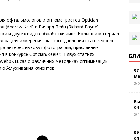
для офтальмологов и оптометристов Optician
л (Andrew Keirl) и Ричард Пейн (Richard Payne)
ки и других видов обработки линз. Большой материал
ора для измерения глазного давления i-care rebound
ера интерес вызовут фотографии, присланные
в конкурсе Optician/Keeler. В двух статьях
БЛИ
и Webb&Lucas о различных методиках оптимизации
а обслуживания клиентов.
37
ме
0
Вы
оч
1
39
оп