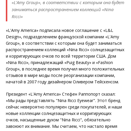
«L'Amy Group», в соответствии с которым она будет
заниматься распространением коллекций «Nina
Ricci»
«L'Amy America» подписала новое соглашение с «L&L
Design», подразделением французской компании «L'Amy
Group», в соответствии с которым она будет заниматься
распространением коллекций «Nina Ricci» солнцезащитных
и корригирующих очков по всей территории США. Дом
«Nina Ricci», принадлежащий «Puig Beauty» и «Fashion
Group», в последнее время получил много положительных
отзывов в мире моды после реорганизации компании,
начатой в 2007 году дизайнером Оливером Тейскенсом.
Президент «L'Amy America» Стефен Раппопорт сказал:
«Мы рады представлять "Nina Ricci Eyewear". Этот бренд
сейчас невероятно популярен среди покупателей, и наши
новые коллекции солнцезащитных и корригирующих
очков, насыщенные духом "Nina Ricci", обязательно
завоюют их внимание. Мы считаем, что настало время