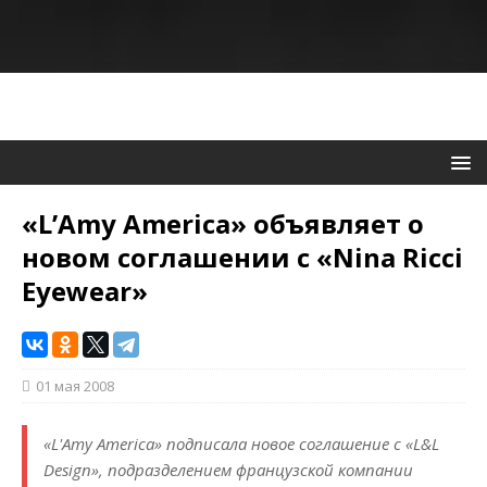
«L’Amy America» объявляет о
новом соглашении с «Nina Ricci
Eyewear»
01 мая 2008
«L'Amy America» подписала новое соглашение с «L&L
Design», подразделением французской компании