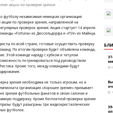
тап акции по проверке зрения
по футболу независимая немецкая организация
 акции по проверке зрения, направленной на
гулярных проверок зрения. Акция стартует 14 апреля.
манды «Fortuna» из Дюссельдорфа и «FSV» из Майнца.
ристы по всей стране, готовые осуществить проверку
БЛИ
оманд. По итогам проверки будет объявлена команда,
ие. Этой команде наряду с кубком и титулом
37
возможность потренироваться под руководством
ме
Ристика. Кроме того, между командами будут
0
ндирования.
Вы
ерка зрения необходима не только игрокам, но и
оч
чемпионата организация «Хорошее зрение» призывает
1
ке зрения футбольных фанатов в своих салонах и
амную поддержку. Кроме бесплатной проверки зрения
призы: будут разыграны три жидкокристаллических
39
ных футболок.
оп