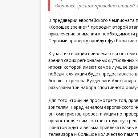
«Хорошее зрение» проводит второй э
В преддверии европейского чемпионата 
«Хорошее зрение»* проводит второй этап
привлечение внимания к необходимости ре
Первыми проверку пройдут футбольные ко
К участию в акции привлекаются оптомет
зрения своих региональных футбольных к
игроки которой имеют самое лучшее зрен
победителя акции будет предоставлена 
бывшего тренера Бундеслиги Александра 
разыграны три набора спортивного обму
Для того чтобы не просмотреть гол, пров
зрителям. Перед началом европейского 
оптометристов провести акции по провер
предоставляет им соответствующую рекл
фанатов ждут и весьма привлекательные 
телевизора и большое количество памят