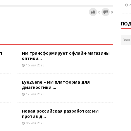
2
0
0
ПОД
ют
ИИ трансформирует офлайн‑магазины
оптики...
15 мая 2026
Eye2Gene – ИИ платформа для
диагностики ...
12 мая 2026
Новая российская разработка: ИИ
против д...
05 мая 2026