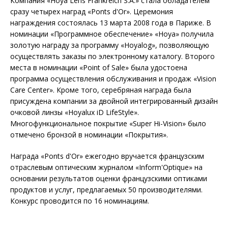
Компания «Hoya Lens Frankreich S.A.» стала обладателем
сразу четырех наград «Ponts d'Or». Церемония
награждения состоялась 13 марта 2008 года в Париже. В
номинации «Программное обеспечение» «Hoya» получила
золотую награду за программу «Hoyalog», позволяющую
осуществлять заказы по электронному каталогу. Второго
места в номинации «Point of Sale» была удостоена
программа осуществления обслуживания и продаж «Vision
Care Center». Кроме того, серебряная награда была
присуждена компании за двойной интегрированный дизайн
очковой линзы «Hoyalux iD LifeStyle».
Многофункциональное покрытие «Super Hi-Vision» было
отмечено бронзой в номинации «Покрытия».
Награда «Ponts d'Or» ежегодно вручается французским
отраслевым оптическим журналом «Inform'Optique» на
основании результатов оценки французскими оптиками
продуктов и услуг, предлагаемых 50 производителями.
Конкурс проводится по 16 номинациям.