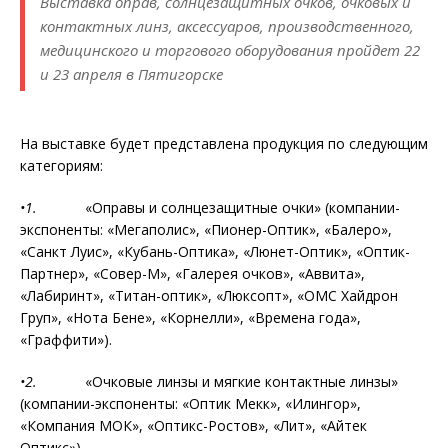
Выставка оправ, солнцезащитных очков, очковых и
контактных линз, аксессуаров, производственного,
медицинского и торгового оборудования пройдет 22
и 23 апреля в Пятигорске
На выставке будет представлена продукция по следующим
категориям:
•1.
«Оправы и солнцезащитные очки» (компании-
экспоненты: «Мегаполис», «Пионер-Оптик», «Балеро»,
«Санкт Луис», «Кубань-Оптика», «Люнет-Оптик», «Оптик-
Партнер», «Совер-М», «Галерея очков», «Аввита»,
«Лабиринт», «Титан-оптик», «Люксопт», «ОМС Хайдрон
Груп», «Нота Бене», «Корнелли», «Времена года»,
«Граффити»).
•2.
«Очковые линзы и мягкие контактные линзы»
(компании-экспоненты: «Оптик Мекк», «Илингор»,
«Компания МОК», «Оптикс-Ростов», «Лит», «Айтек
Оптикс»).