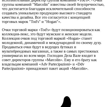
исполнительный директор группы компаний «Tod's». - Очки
группы компаний "Marcolin" известны своей безупречностью,
что достигается благодаря исключительной способности
создавать уникальную продукцию высокого стандарта
качества и дизайна. Все это согласуется с концепцией
торговых марок "Tod's" и "Hogan"».
Очки торговой марки «Tod's» будут позиционироваться как
коллекция-люкс, это будут мужские и женские модели.
Коллекция очков под торговой маркой «Hogan» станет
молодежной, динамичной и международной по своему духу.
Продаваться очки будут в ведущих бутиках и
мультибрендовых магазинах, а также в самых престижных
универмагах во всем мире. Господин Дела Вале входит в
совет директоров группы «Marcolin». Ему и его брату как
владельцам компаний «Adv Partecipazioni» и «Ddv
Partecipazioni» принадлежит пакет акций «Marcolin».