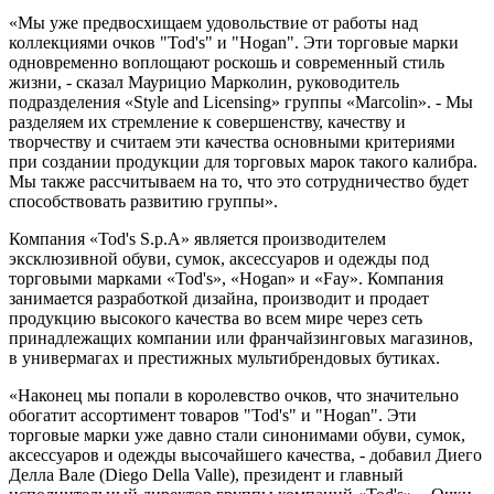
«Мы уже предвосхищаем удовольствие от работы над
коллекциями очков "Tod's" и "Hogan". Эти торговые марки
одновременно воплощают роскошь и современный стиль
жизни, - сказал Маурицио Марколин, руководитель
подразделения «Style and Licensing» группы «Marcolin». - Мы
разделяем их стремление к совершенству, качеству и
творчеству и считаем эти качества основными критериями
при создании продукции для торговых марок такого калибра.
Мы также рассчитываем на то, что это сотрудничество будет
способствовать развитию группы».
Компания «Tod's S.p.A» является производителем
эксклюзивной обуви, сумок, аксессуаров и одежды под
торговыми марками «Tod's», «Hogan» и «Fay». Компания
занимается разработкой дизайна, производит и продает
продукцию высокого качества во всем мире через сеть
принадлежащих компании или франчайзинговых магазинов,
в универмагах и престижных мультибрендовых бутиках.
«Наконец мы попали в королевство очков, что значительно
обогатит ассортимент товаров "Tod's" и "Hogan". Эти
торговые марки уже давно стали синонимами обуви, сумок,
аксессуаров и одежды высочайшего качества, - добавил Диего
Делла Вале (Diego Della Valle), президент и главный