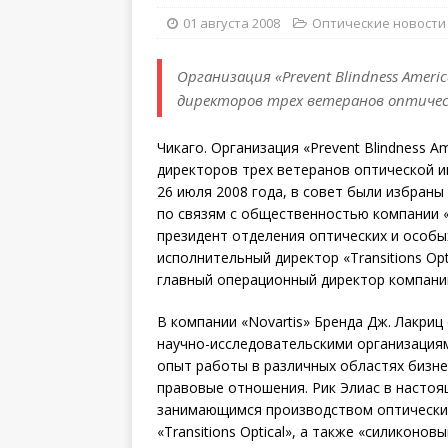
01 августа 2008
Оптические новости
Организация «Prevent Blindness Amer
директоров трех ветеранов оптиче
Чикаго. Организация «Prevent Blindness 
директоров трех ветеранов оптической и
26 июля 2008 года, в совет были избраны Б
по связям с общественностью компании «Nov
президент отделения оптических и особых
исполнительный директор «Transitions Opti
главный операционный директор компании 
В компании «Novartis» Бренда Дж. Лакриц
научно-исследовательскими организациям
опыт работы в различных областях бизне
правовые отношения. Рик Элиас в настоя
занимающимся производством оптических
«Transitions Optical», а также «силиконов