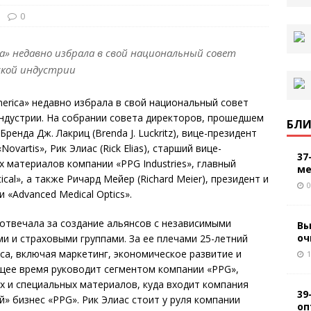
0
ica» недавно избрала в свой национальный совет
ской индустрии
America» недавно избрала в свой национальный совет
ндустрии. На собрании совета директоров, прошедшем
БЛИ
ренда Дж. Лакриц (Brenda J. Luckritz), вице-президент
artis», Рик Элиас (Rick Elias), старший вице-
37
 материалов компании «PPG Industries», главный
ме
cal», а также Ричард Мейер (Richard Meier), президент и
0
«Advanced Medical Optics».
 отвечала за создание альянсов с независимыми
Вы
оч
и и страховыми группами. За ее плечами 25-летний
са, включая маркетинг, экономическое развитие и
1
щее время руководит сегментом компании «PPG»,
 и специальных материалов, куда входит компания
39
ый» бизнес «PPG». Рик Элиас стоит у руля компании
оп