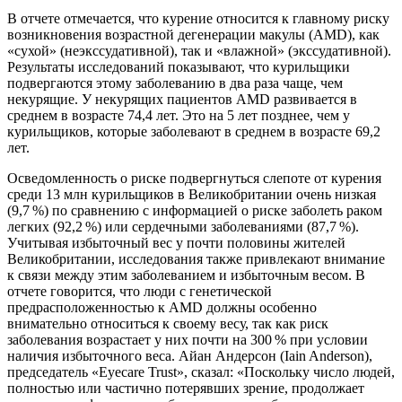
В отчете отмечается, что курение относится к главному риску
возникновения возрастной дегенерации макулы (AMD), как
«сухой» (неэкссудативной), так и «влажной» (экссудативной).
Результаты исследований показывают, что курильщики
подвергаются этому заболеванию в два раза чаще, чем
некурящие. У некурящих пациентов AMD развивается в
среднем в возрасте 74,4 лет. Это на 5 лет позднее, чем у
курильщиков, которые заболевают в среднем в возрасте 69,2
лет.
Осведомленность о риске подвергнуться слепоте от курения
среди 13 млн курильщиков в Великобритании очень низкая
(9,7 %) по сравнению с информацией о риске заболеть раком
легких (92,2 %) или сердечными заболеваниями (87,7 %).
Учитывая избыточный вес у почти половины жителей
Великобритании, исследования также привлекают внимание
к связи между этим заболеванием и избыточным весом. В
отчете говорится, что люди с генетической
предрасположенностью к AMD должны особенно
внимательно относиться к своему весу, так как риск
заболевания возрастает у них почти на 300 % при условии
наличия избыточного веса. Айан Андерсон (Iain Anderson),
председатель «Eyecare Trust», сказал: «Поскольку число людей,
полностью или частично потерявших зрение, продолжает