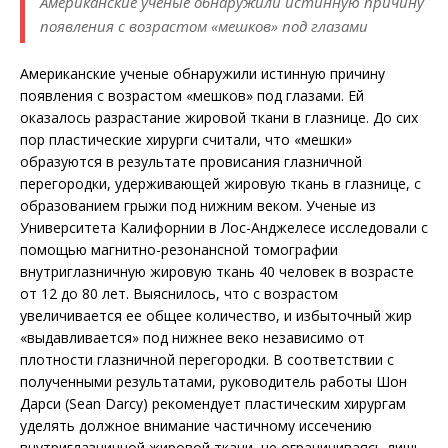
Американские ученые обнаружили истинную причину
появления с возрастом «мешков» под глазами
Американские ученые обнаружили истинную причину
появления с возрастом «мешков» под глазами. Ей
оказалось разрастание жировой ткани в глазнице. До сих
пор пластические хирурги считали, что «мешки»
образуются в результате провисания глазничной
перегородки, удерживающей жировую ткань в глазнице, с
образованием грыжи под нижним веком. Ученые из
Университета Калифорнии в Лос-Анджелесе исследовали с
помощью магнитно-резонансной томографии
внутриглазничную жировую ткань 40 человек в возрасте
от 12 до 80 лет. Выяснилось, что с возрастом
увеличивается ее общее количество, и избыточный жир
«выдавливается» под нижнее веко независимо от
плотности глазничной перегородки. В соответствии с
полученными результатами, руководитель работы Шон
Дарси (Sean Darcy) рекомендует пластическим хирургам
уделять должное внимание частичному иссечению
внутриглазничной жировой ткани, не ограничиваясь лишь