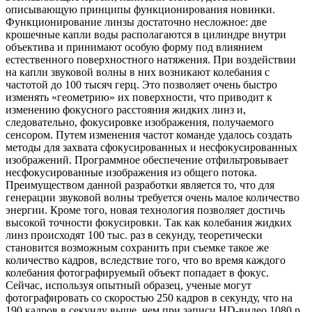
описывающую принципы функционирования новинки.
Функционирование линзы достаточно несложное: две
крошечные капли воды располагаются в цилиндре внутри
объектива и принимают особую форму под влиянием
естественного поверхностного натяжения. При воздействии
на капли звуковой волны в них возникают колебания с
частотой до 100 тысяч герц. Это позволяет очень быстро
изменять «геометрию» их поверхности, что приводит к
изменению фокусного расстояния жидких линз и,
следовательно, фокусировке изображения, получаемого
сенсором. Путем изменения частот команде удалось создать
методы для захвата сфокусированных и несфокусированных
изображений. Программное обеспечение отфильтровывает
несфокусированные изображения из общего потока.
Преимуществом данной разработки является то, что для
генерации звуковой волны требуется очень малое количество
энергии. Кроме того, новая технология позволяет достичь
высокой точности фокусировки. Так как колебания жидких
линз происходят 100 тыс. раз в секунду, теоретически
становится возможным сохранить при съемке такое же
количество кадров, вследствие того, что во время каждого
колебания фотографируемый объект попадает в фокус.
Сейчас, используя опытный образец, ученые могут
фотографировать со скоростью 250 кадров в секунду, что на
190 кадров в секунду выше, чем при записи HD-видео 1080 p.