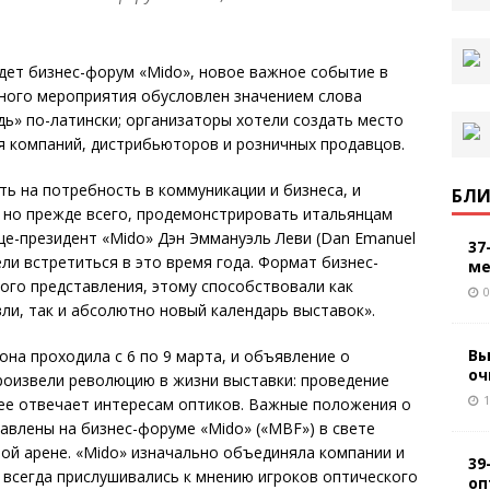
дет бизнес-форум «Mido», новое важное событие в
нного мероприятия обусловлен значением слова
ь» по-латински; организаторы хотели создать место
ля компаний, дистрибьюторов и розничных продавцов.
ть на потребность в коммуникации и бизнеса, и
БЛИ
 но прежде всего, продемонстрировать итальянцам
це-президент «Mido» Дэн Эммануэль Леви (Dan Emanuel
37
тели встретиться в это время года. Формат бизнес-
ме
ого представления, этому способствовали как
0
и, так и абсолютно новый календарь выставок».
Вы
она проходила с 6 по 9 марта, и объявление о
оч
роизвели революцию в жизни выставки: проведение
1
нее отвечает интересам оптиков. Важные положения о
авлены на бизнес-форуме «Mido» («MBF») в свете
ой арене. «Mido» изначально объединяла компании и
39
всегда прислушивались к мнению игроков оптического
оп