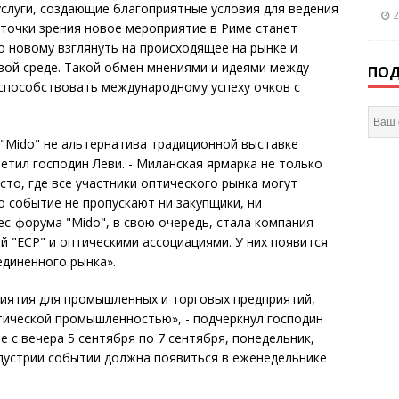
слуги, создающие благоприятные условия для ведения
2
 точки зрения новое мероприятие в Риме станет
 новому взглянуть на происходящее на рынке и
вой среде. Такой обмен мнениями и идеями между
ПОД
способствовать международному успеху очков с
 "Mido" не альтернатива традиционной выставке
метил господин Леви. - Миланская ярмарка не только
сто, где все участники оптического рынка могут
 событие не пропускают ни закупщики, ни
с-форума "Mido", в свою очередь, стала компания
й "ECP" и оптическими ассоциациями. У них появится
диненного рынка».
риятия для промышленных и торговых предприятий,
тической промышленностью», - подчеркнул господин
е с вечера 5 сентября по 7 сентября, понедельник,
ндустрии событии должна появиться в еженедельнике