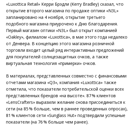
«Luxottica Retail» Керри Брэдли (Kerry Bradley) сказал, что
открытие второго магазина по продаже оптики «N3L»
запланировано на 4 ноября, открытие третьего
подобного магазина приурочено к Дню благодарения.
Первый магазин оптики «N3L» был открыт компанией
«Oakley», филиалом «Luxottica», в мае этого года недалеко
от Денвера. В концепцию этого магазина розничной
торговли входит целый ряд интерактивных предложений
для покупателей солнцезащитных очков, а также
виртуальная технология «примерки» очков.
В материалах, представленных совместно с финансовыми
отчетами магазина «Q3», компания «Luxottica» также
отметила, что показатели потребительской оценки всех
представленных брендов «на высоте». 87 % клиентов
«LensCrafters» выразили желание снова присоединиться к
сети (на 85 % больше, чем в раннее проведенных опросах),
81 % клиентов сети «Sunglass Hut» подтвердили успешные
показатели (на 76 % больше чем ранее).