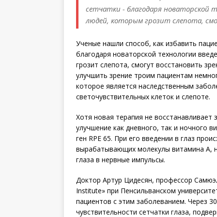
сетчатки - благодаря новаторской т
людей, которым грозит слепота, см
Ученые нашли способ, как избавить паци
благодаря новаторской технологии введе
грозит слепота, смогут восстановить зр
улучшить зрение троим пациентам немно
которое является наследственным забол
светочувствительных клеток и слепоте.
Хотя новая терапия не восстанавливает 
улучшение как дневного, так и ночного в
ген RPE 65. При его введении в глаз про
вырабатывающих молекулы витамина А, н
глаза в нервные импульсы.
Доктор Артур Цидесян, профессор Самюэль
Institute» при Пенсильванском университ
пациентов с этим заболеванием. Через 30
чувствительности сетчатки глаза, подве