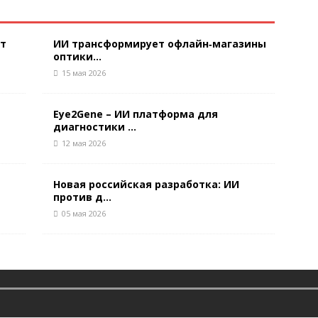
ют
ИИ трансформирует офлайн‑магазины
оптики...
15 мая 2026
Eye2Gene – ИИ платформа для
диагностики ...
12 мая 2026
Новая российская разработка: ИИ
против д...
05 мая 2026