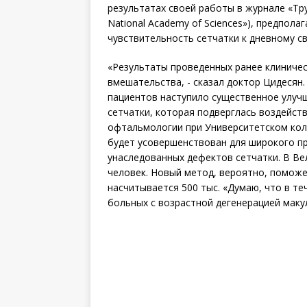
результатах своей работы в журнале «Тру
National Academy of Sciences»), предпол
чувствительность сетчатки к дневному свет
«Результаты проведенных ранее клиничес
вмешательства, - сказал доктор Цидесян. 
пациентов наступило существенное улучше
сетчатки, которая подверглась воздейст
офтальмологии при Университетском колл
будет усовершенствован для широкого п
унаследованных дефектов сетчатки. В Ве
человек. Новый метод, вероятно, поможе
насчитывается 500 тыс. «Думаю, что в те
больных с возрастной дегенерацией макул