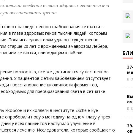
ехнологии введения в глаза здоровых генов тысячи
огут восстановить зрение
ентов от наследственного заболевания сетчатки -
ния в глаза здоровых генов тысячи людей, которым
ение. Пока исследователям удалось существенно
гим старше 20 лет с врожденным амаврозом Лебера,
БЛИ
еванием сетчатки, приводящим к гибели
37
зрение полностью, все же достигается существенное
ме
идения. У пациентов с этим заболеванием отсутствует
0
исходит восстановление цикличности ферментов,
еобходимых для преобразования света в сетчатке
Вы
оч
1
 Якобсон и их коллеги в институте «Scheie Eye
ете опробовали новую методику на одном глазу у трех
 дней у всех пациентов наступило улучшение в
39
ргшегося лечению. Исследователи, которые сообщают о
оп