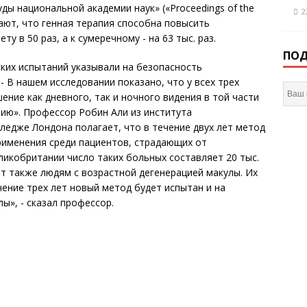
ды национальной академии наук» («Proceedings of the
2
агают, что генная терапия способна повысить
у в 50 раз, а к сумеречному - на 63 тыс. раз.
ПОД
ких испытаний указывали на безопасность
- В нашем исследовании показано, что у всех трех
ние как дневного, так и ночного видения в той части
вию». Профессор Робин Али из института
едже Лондона полагает, что в течение двух лет метод
рименения среди пациентов, страдающих от
ликобритании число таких больных составляет 20 тыс.
т также людям с возрастной дегенерацией макулы. Их
чение трех лет новый метод будет испытан и на
ы», - сказал профессор.