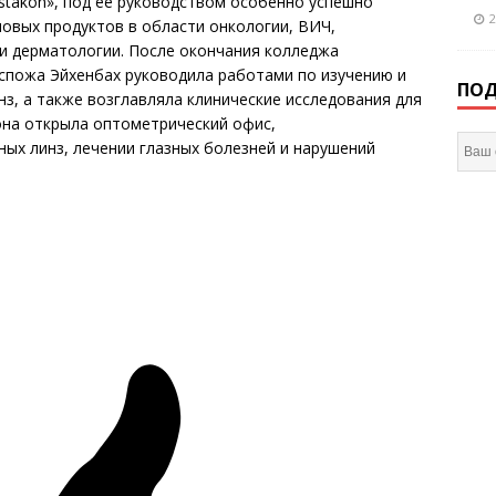
stakon», под ее руководством особенно успешно
2
новых продуктов в области онкологии, ВИЧ,
и дерматологии. После окончания колледжа
госпожа Эйхенбах руководила работами по изучению и
ПОД
нз, а также возглавляла клинические исследования для
она открыла оптометрический офис,
ых линз, лечении глазных болезней и нарушений