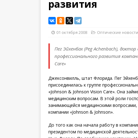
развития
01 октября 2008
Оптические новост
Пег Эйхенбах (Peg Achenbach), докто
профессионального развития компании 
Care»
Джексонвилль, штат Флорида. Пег Эйхенб
присоединилась к группе профессиональн
«Johnson & Johnson Vision Care». Она за
медицинским вопросам. В этой роли госп
занимающейся медицинскими вопросами, а 
компании «Johnson & Johnson».
До того как она начала работу в компани
президентом по медицинской деятельност