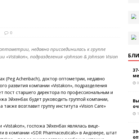
и
0
р оптометрии, недавно присоединилась к группе
БЛИ
«Vistakon», подразделения «Johnson & Johnson Vision
37
ме
ах (Peg Achenbach), доктор оптометрии, недавно
0
ого развития компании «Vistakon», подразделения
ймет пост старшего директора по профессиональным и
ожа Эйхенбах будет руководить группой компании,
Вы
также возглавит группу института «Vision Care»
оч
1
и «Vistakon», госпожа Эйхенбах являлась вице-
39
и в компании «SDR Pharmaceuticals» в Андовере, штат
оп