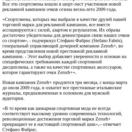
Все эти спортсмены вошли в шорт-лист участников новой
рекламной кампании очков сезона весна-лето 2009 года.
«Спортсмены, которых мы выбрали в качестве друзей нашей
торговой марки для рекламной кампании, все вместе
ассоциируются с силой, азартом и результатом. Их образы
достаточно убедительны для демонстрации связи наших очков
со спортом», - подчеркнул Стефано Фабрис (Stefano Fabris),
генеральный управляющий дочерней компании Zerorh+, во
время представления новой престижной рекламной
кампании. - Этот выбор добавляет уверенности и основан на
специфических требованиях каждой спортивной
дисциплины, а также на качестве спортивных аксессуаров,
которое гарантируют очки Zerorh+».
Новая кампания Zerorh+ продлится три месяца, с конца марта
до июля 2009 года, и охватит все престижные итальянские
журналы, предназначенные в основном для мужской
аудитории.
«В то время как шикарная спортивная мода не всегда
соответствует высокому уровню современных технологий,
революционные достижения торговой марки Zerorh+
превращают ее в настоящий спортивный шик»,-- отмечает
Стефано Фабрис.