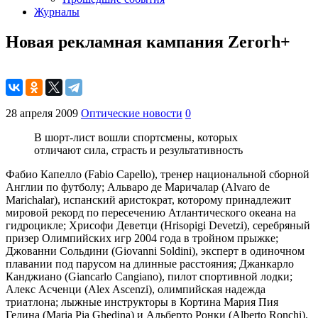
Журналы
Новая рекламная кампания Zerorh+
28 апреля 2009
Оптические новости
0
В шорт-лист вошли спортсмены, которых
отличают сила, страсть и результативность
Фабио Капелло (Fabio Capello), тренер национальной сборной
Англии по футболу; Альваро де Маричалар (Alvaro de
Marichalar), испанский аристократ, которому принадлежит
мировой рекорд по пересечению Атлантического океана на
гидроцикле; Хрисофи Деветци (Hrisopigi Devetzi), серебряный
призер Олимпийских игр 2004 года в тройном прыжке;
Джованни Сольдини (Giovanni Soldini), эксперт в одиночном
плавании под парусом на длинные расстояния; Джанкарло
Канджиано (Giancarlo Cangiano), пилот спортивной лодки;
Алекс Асченци (Alex Ascenzi), олимпийская надежда
триатлона; лыжные инструкторы в Кортина Мария Пия
Гедина (Maria Pia Ghedina) и Альберто Ронки (Alberto Ronchi).