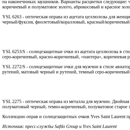
на наконечниках заушников. Варианты расцветки следующие: че
коричневый и полуматовое золото, абрикосовый и красное золо
YSL 6263 - оптическая оправа из ацетата целлюлозы для женщ
черный/фуксия, фиолетовый/коралловый, красный/коричневый
YSL 6253/S - солнцезащитные очки из ацетата целлюлозы в ст
серо-коричневый, красно-коричневый, «пантера», коричневая р
YSL 2272/S - солнцезащитные очки для мужчин в стиле авиато
рутений, матовый черный и рутений, темный серо-коричневый
YSL 2275 - оптическая оправа из металла для мужчин. Двойна
полуматовый черный, темно-коричневый, полуматовое старое з
Коллекцию оправ и солнцезащитных очков Yves Saint Laurent пр
Источник: пресс-службы
S
afilo
Group
и
Yves
Saint
Laurent