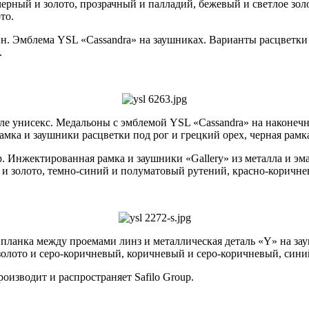
рный и золото, прозрачный и палладий, бежевый и светлое золо
то.
ин. Эмблема YSL «Cassandra» на заушниках. Варианты расцветки
.
иле унисекс. Медальоны с эмблемой YSL «Cassandra» на наконе
амка и заушники расцветки под рог и грецкий орех, черная рамк
р. Инжектированная рамка и заушники «Gallery» из металла и э
 и золото, темно-синий и полуматовый рутений, красно-коричн
я планка между проемами линз и металлическая деталь «Y» на з
олото и серо-коричневый, коричневый и серо-коричневый, сини
оизводит и распространяет Safilo Group.