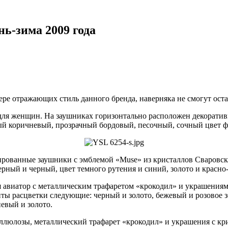
нь-зима 2009 года
мере отражающих стиль данного бренда, наверняка не смогут ос
для женщин. На заушниках горизонтально расположен декоратив
ый коричневый, прозрачный бордовый, песочный, сочный цвет 
тированные заушники с эмблемой «Muse» из кристаллов Сваровск
ный и черный, цвет темного рутения и синий, золото и красно
я авиатор с металлическим трафаретом «крокодил» и украшениям
ты расцветки следующие: черный и золото, бежевый и розовое з
евый и золото.
целлюлозы, металлический трафарет «крокодил» и украшения с к