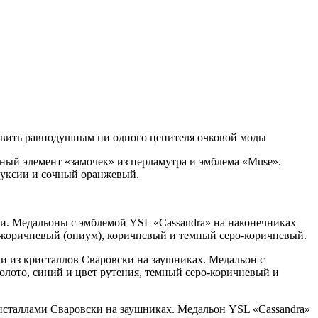
тавить равнодушным ни одного ценителя очковой моды
ный элемент «замочек» из перламутра и эмблема «Muse».
фуксии и сочный оранжевый.
и. Медальоны с эмблемой YSL «Cassandra» на наконечниках
-коричневый (опиум), коричневый и темный серо-коричневый.
и из кристаллов Сваровски на заушниках. Медальон с
олото, синий и цвет рутения, темный серо-коричневый и
ристаллами Сваровски на заушниках. Медальон YSL «Cassandra»