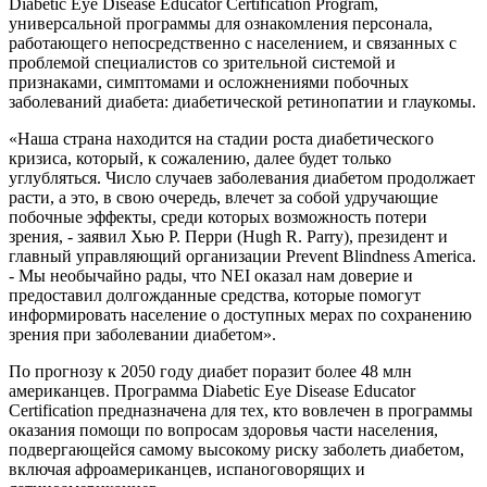
Diabetic Eye Disease Educator Certification Program,
универсальной программы для ознакомления персонала,
работающего непосредственно с населением, и связанных с
проблемой специалистов со зрительной системой и
признаками, симптомами и осложнениями побочных
заболеваний диабета: диабетической ретинопатии и глаукомы.
«Наша страна находится на стадии роста диабетического
кризиса, который, к сожалению, далее будет только
углубляться. Число случаев заболевания диабетом продолжает
расти, а это, в свою очередь, влечет за собой удручающие
побочные эффекты, среди которых возможность потери
зрения, - заявил Хью Р. Перри (Hugh R. Parry), президент и
главный управляющий организации Prevent Blindness America.
- Мы необычайно рады, что NEI оказал нам доверие и
предоставил долгожданные средства, которые помогут
информировать население о доступных мерах по сохранению
зрения при заболевании диабетом».
По прогнозу к 2050 году диабет поразит более 48 млн
американцев. Программа Diabetic Eye Disease Educator
Certification предназначена для тех, кто вовлечен в программы
оказания помощи по вопросам здоровья части населения,
подвергающейся самому высокому риску заболеть диабетом,
включая афроамериканцев, испаноговорящих и