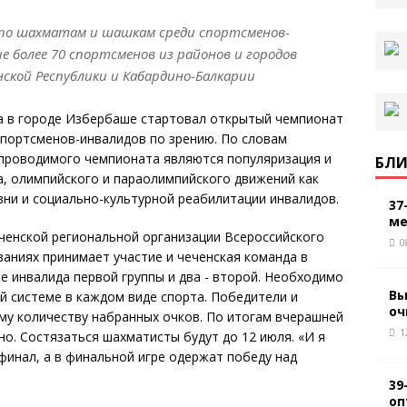
по шахматам и шашкам среди спортсменов-
е более 70 спортсменов из районов и городов
нской Республики и Кабардино-Балкарии
ва в городе Избербаше стартовал открытый чемпионат
спортсменов-инвалидов по зрению. По словам
 проводимого чемпионата являются популяризация и
БЛИ
а, олимпийского и параолимпийского движений как
зни и социально-культурной реабилитации инвалидов.
37
ме
ченской региональной организации Всероссийского
0
заниях принимает участие и чеченская команда в
е инвалида первой группы и два - второй. Необходимо
Вы
й системе в каждом виде спорта. Победители и
оч
му количеству набранных очков. По итогам вчерашней
1
о. Состязаться шахматисты будут до 12 июля. «И я
финал, а в финальной игре одержат победу над
39
оп