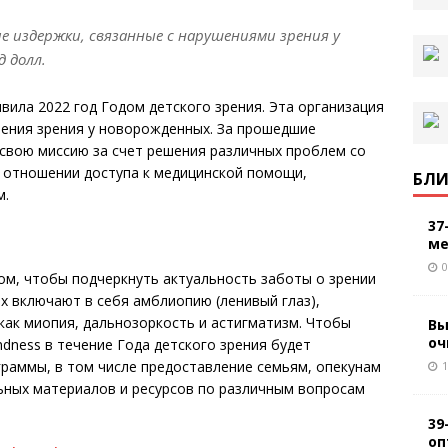
е издержки, связанные с нарушениями зрения у
 долл.
явила 2022 год Годом детского зрения. Эта организация
анения зрения у новорожденных. За прошедшие
свою миссию за счет решения различных проблем со
в отношении доступа к медицинской помощи,
БЛИ
м.
37
ме
0
том, чтобы подчеркнуть актуальность заботы о зрении
х включают в себя амблиопию (ленивый глаз),
 как миопия, дальнозоркость и астигматизм. Чтобы
Вы
оч
ndness в течение Года детского зрения будет
раммы, в том числе предоставление семьям, опекунам
1
ьных материалов и ресурсов по различным вопросам
39
оп