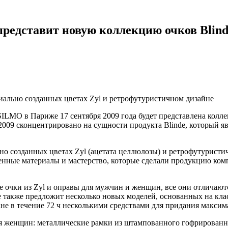
 представит новую коллекцию очков Blin
иально созданных цветах Zyl и ретрофутуристичном дизайне
 SILMO в Париже 17 сентября 2009 года будет представлена колле
-2009 сконцентрировано на сущности продукта Blinde, который 
ьно созданных цветах Zyl (ацетата целлюлозы) и ретрофутурист
енные материалы и мастерство, которые сделали продукцию ком
е очки из Zyl и оправы для мужчин и женщин, все они отлича
de также предложит несколько новых моделей, основанных на клас
ане в течение 72 ч несколькими средствами для придания максим
для женщин: металлические рамки из штампованного гофрированн