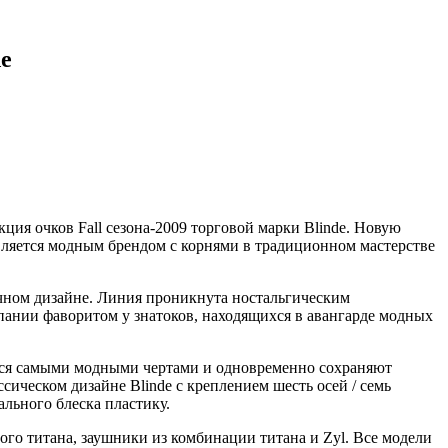
de
кция очков Fall сезона-2009 торговой марки Blinde. Новую
является модным брендом с корнями в традиционном мастерстве
ичном дизайне. Линия проникнута ностальгическим
пании фаворитом у знатоков, находящихся в авангарде модных
ются самыми модными чертами и одновременно сохраняют
сическом дизайне Blinde с креплением шесть осей / семь
ального блеска пластику.
ого титана, заушники из комбинации титана и Zyl. Все модели