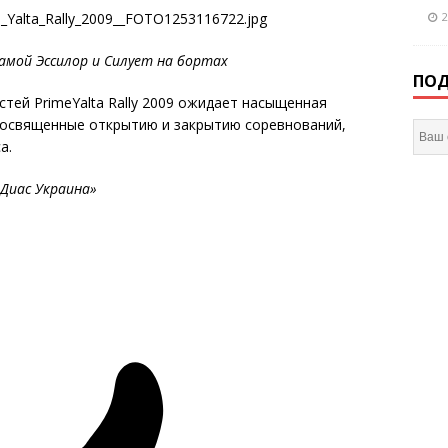
2
амой Эссилор и Силует на бортах
ПОД
ей PrimeYalta Rally 2009 ожидает насыщенная
 посвященные открытию и закрытию соревнований,
а.
Диас Украина
»