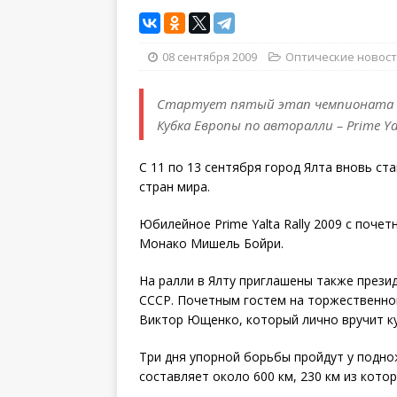
08 сентября 2009
Оптические новос
Стартует пятый этап чемпионата Ук
Кубка Европы по авторалли – Prime Yal
С 11 по 13 сентября город Ялта вновь ст
стран мира.
Юбилейное Prime Yalta Rally 2009 с поч
Монако Мишель Бойри.
На ралли в Ялту приглашены также през
СССР. Почетным гостем на торжественно
Виктор Ющенко, который лично вручит к
Три дня упорной борьбы пройдут у подно
составляет около 600 км, 230 км из котор