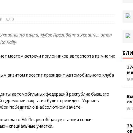
ти
0
раины по ралли, Кубок Президента Украины, этап
ta Rally
БЛИ
анет местом встречи поклонников автоспорта из многих
37
ме
етным визитом посетит президент Автомобильного клуба
0
иденты автомобильных федераций республик бывшего
Вы
й церемонии закрытия будет президент Украины
оч
убок победителю в абсолютном зачете.
1
жья плато Ай-Петри, общая дистанция гонки
39
ых - специальные участки.
оп