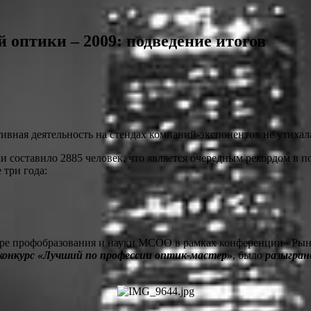
оптики – 2009: подведение итогов
ктивная деятельность на стендах компаний-экспонентов не утихал
 составило 2885 человек, что является очередным рекордом в п
 три года:
нтре профобразования и науки МСОО в рамках конференции «Рын
онкурс «Лучший по профессии оптик-мастер»
, было
разыгран