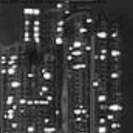
екабря 2009 года в ЦВК «Экспоцентр» (павильон №5).