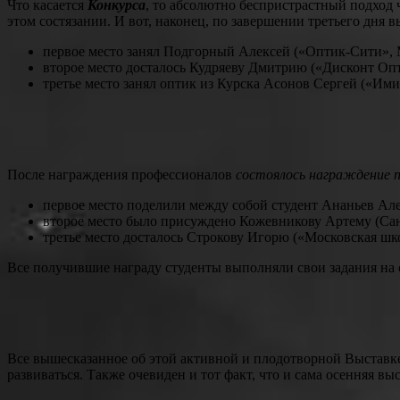
Что касается
Конкурса
, то абсолютно беспристрастный подход ч
этом состязании. И вот, наконец, по завершении третьего дня
первое место занял Подгорный Алексей («Оптик-Сити», 
второе место досталось Кудряеву Дмитрию («Дисконт Опт
третье место занял оптик из Курска Асонов Сергей («Им
После награждения профессионалов
состоялось награждение п
первое место поделили между собой студент Ананьев Ал
второе место было присуждено Кожевникову Артему (Сан
третье место досталось Строкову Игорю («Московская шк
Все получившие награду студенты выполняли свои задания на
Все вышесказанное об этой активной и плодотворной Выставке 
развиваться. Также очевиден и тот факт, что и сама осенняя в