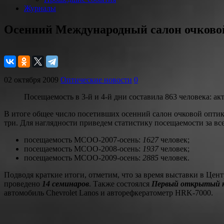
Журналы
Осенний Международный салон очковой 
02 октября 2009
Оптические новости
0
Посещаемость в 3-й и 4-й дни составила 863 человека: а
В итоге общее число посетивших осенний салон очковой оптики
три. Для наглядности приведем статистику посещаемости за все
посещаемость МСОО-2007-осень:
1627
человек;
посещаемость МСОО-2008-осень:
1937
человек;
посещаемость МСОО-2009-осень:
2885
человек.
Подводя краткие итоги, отметим, что за время выставки в Це
проведено
14 семинаров
. Также состоялся
Первый открытый к
автомобиль Chevrolet Lanos и авторефкератометр HRK-7000.