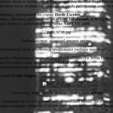
ленов жюри к оценке работ участников еще больше подогрел инте
 выставки были объявлены
победители среди работников оптичес
Москва), работавший на станке
Huvitz Excelon
;
ика», Москва), работавшему на станке
Takubomatic E-950 GP
;
идж Оптика»), работавший на станке
Nidek МЕ-1000
.
Оптик-мастер, занявший второе место
обедителей среди студентов профильных учебных заведений:
ексей («Московская школа медицинской оптики») и Зотов Никол
кт-Петербургский медико-технический колледж);
ола медицинской оптики»).
 станке
Essilor
Kappa
.
Стеденты, разделившие между собой первое место
указывает на то, что российский оптический бизнес постепенно
ыставка набирает обороты, становясь все более интересной и пло