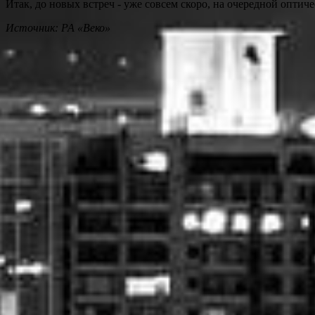
Итак, до новых встреч - уже совсем скоро, на очередной оптич
Источник: РА «Веко»