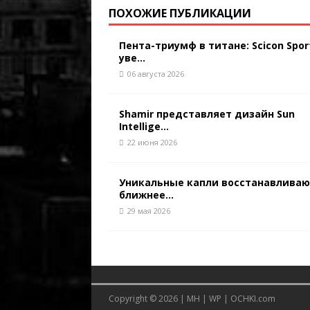
ПОХОЖИЕ ПУБЛИКАЦИИ
Пента-триумф в титане: Scicon Spor
уве...
06 августа 2026
Shamir представляет дизайн Sun
Intellige...
22 июня 2026
Уникальные капли восстанавлива
ближнее...
29 мая 2026
Copyright © 2026 |
MH
|
WP
|
OCHKI.com