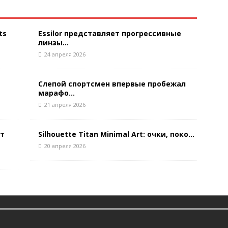
ts
Essilor представляет прогрессивные
линзы...
24 апреля 2026
Слепой спортсмен впервые пробежал
марафо...
21 апреля 2026
ют
Silhouette Titan Minimal Art: очки, поко...
20 апреля 2026