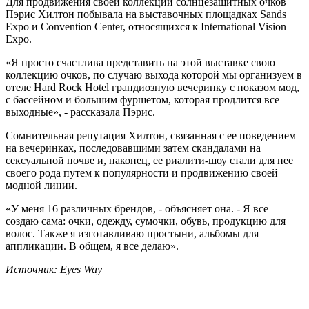
Для продвижения своей коллекции солнцезащитных очков
Пэрис Хилтон побывала на выставочных площадках Sands
Expo и Convention Center, относящихся к International Vision
Expo.
«Я просто счастлива представить на этой выставке свою
коллекцию очков, по случаю выхода которой мы организуем в
отеле Hard Rock Hotel грандиозную вечеринку с показом мод,
с бассейном и большим фуршетом, которая продлится все
выходные», - рассказала Пэрис.
Сомнительная репутация Хилтон, связанная с ее поведением
на вечеринках, последовавшими затем скандалами на
сексуальной почве и, наконец, ее риалити-шоу стали для нее
своего рода путем к популярности и продвижению своей
модной линии.
«У меня 16 различных брендов, - объясняет она. - Я все
создаю сама: очки, одежду, сумочки, обувь, продукцию для
волос. Также я изготавливаю простыни, альбомы для
аппликации. В общем, я все делаю».
Источник: Еуе
s
Way