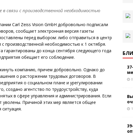
е в связи с производственной необходимостью
ании Carl Zeiss Vision GmbH добровольно подписали
оворов, сообщает электронная версия газеты
 поставлены перед выбором: либо отправиться в центр
и с производственной необходимостью к 1 октября.
а гарантированы до конца сентября следующего года
БЛИ
едприятия обещает его соблюдение.
37
окинуть компанию, причем добровольно. Однако до
ме
глашения о расторжении трудовых договоров. В
0
редприятия о социальном плане и урегулировании
о, создано агентство по трудоустройству, куда
анятых в сфере управления и администрирования. Если
Вы
оч
ут уволены. Причиной этих мер является общее
 ситуация.
1
39
оп