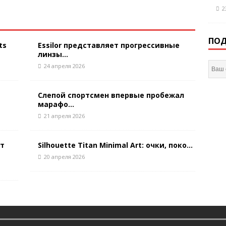
2
ПОД
ts
Essilor представляет прогрессивные
линзы...
24 апреля 2026
Слепой спортсмен впервые пробежал
марафо...
21 апреля 2026
ют
Silhouette Titan Minimal Art: очки, поко...
20 апреля 2026