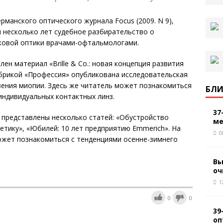
манского оптического журнала Focus (2009. N 9),
 несколько лет судебное разбирательство о
ковой оптики врачами-офтальмологами.
ен материал «Brille & Co.: новая концепция развития
убрикой «Профессия» опубликована исследовательская
вения миопии. Здесь же читатель может познакомиться
БЛИ
индивидуальных контактных линз.
37
 представлены несколько статей: «Обустройство
ме
тетику», «Юбилей: 10 лет предприятию Emmerich». На
0
ожет познакомиться с тенденциями осенне-зимнего
Вы
оч
1
0
0
39
оп