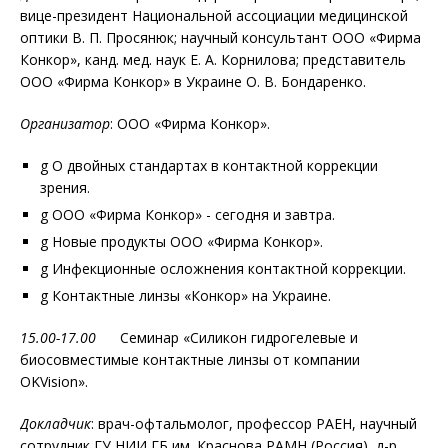
вице-президент Национальной ассоциации медицинской
оптики В. П. Просянюк; научный консультант ООО «Фирма
Конкор», канд. мед. наук Е. А. Корнилова; представитель
ООО «Фирма Конкор» в Украине О. В. Бондаренко.
Организатор
: ООО «Фирма Конкор».
g О двойных стандартах в контактной коррекции
зрения.
g ООО «Фирма Конкор» - сегодня и завтра.
g Новые продукты ООО «Фирма Конкор».
g Инфекционные осложнения контактной коррекции.
g Контактные линзы «Конкор» на Украине.
15.00-17.00
Семинар «Силикон гидрогелевые и
биосовместимые контактные линзы от компании
OKVision».
Докладчик
: врач-офтальмолог, профессор РАЕН, научный
сотрудник ГУ НИИ ГБ им. Краснова РАМН (Россия), д-р